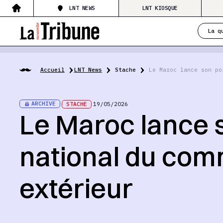
LNT NEWS
LNT KIOSQUE
La q
Accueil
LNT News
Stache
Le Maroc lance son po
ARCHIVE
STACHE
19/05/2026
Le Maroc lance s
national du co
extérieur