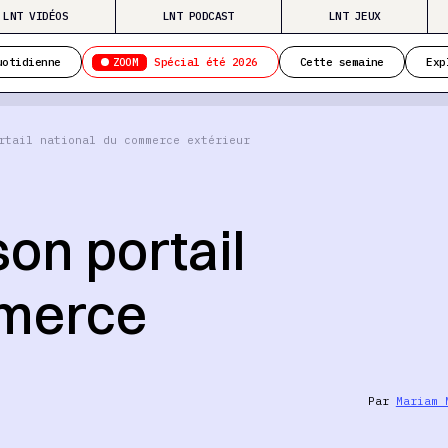
LNT VIDÉOS
LNT PODCAST
LNT JEUX
ZOOM
uotidienne
Spécial été 2026
Cette semaine
Exp
rtail national du commerce extérieur
on portail
mmerce
Par
Mariam 