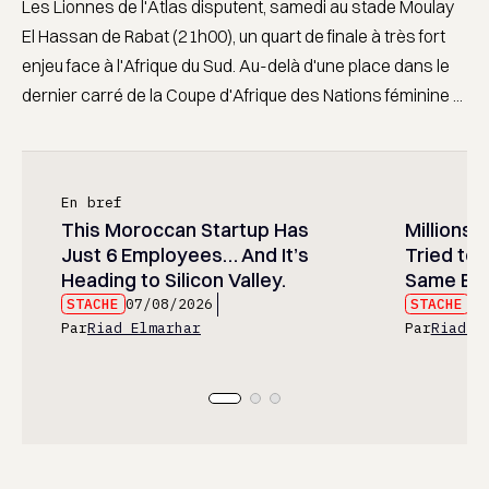
Les Lionnes de l'Atlas disputent, samedi au stade Moulay
El Hassan de Rabat (21h00), un quart de finale à très fort
enjeu face à l'Afrique du Sud. Au-delà d'une place dans le
dernier carré de la Coupe d'Afrique des Nations féminine ...
En bref
This Moroccan Startup Has
Millions 
Just 6 Employees… And It’s
Tried to 
Heading to Silicon Valley.
Same Err
STACHE
07/08/2026
STACHE
07
Par
Riad Elmarhar
Par
Riad E