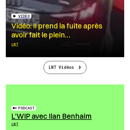
VIDEO
Vidéo: Il prend la fuite après
avoir fait le plein…
LNT
LNT Vidéos
PODCAST
L’WIP avec Ilan Benhaim
LNT