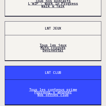
Tous nos podcasts
L'WIP - Work In Progress
Walk & Talk
LNT JEUX
Tous les jeux
Mots croisés
DevineStar
LNT CLUB
Tous les contenus prime
Pourquoi s'abonner
Nos offres club