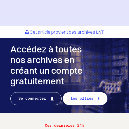
Cet article provient des archives LNT
Accédez à toutes
nos archives en
créant un compte
gratuitement
Se connecter
les offres
Ces dernieres 24h