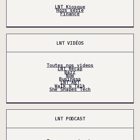
LNT Kiosque
Hors série
Finance
LNT VIDÉOS
Toutes nos videos
LNT Récap
Bazz
Now
Business
LNT'ART
Walk & Talk
She Shapes Tech
LNT PODCAST