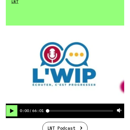
LNT
0:00
66:01
/
LNT Podcast