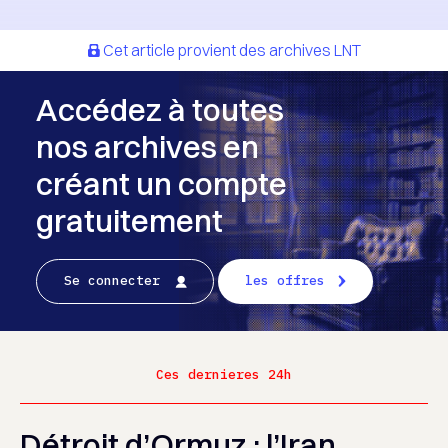
Cet article provient des archives LNT
Accédez à toutes
nos archives en
créant un compte
gratuitement
Se connecter
les offres
Ces dernieres 24h
Détroit d’Ormuz : l’Iran