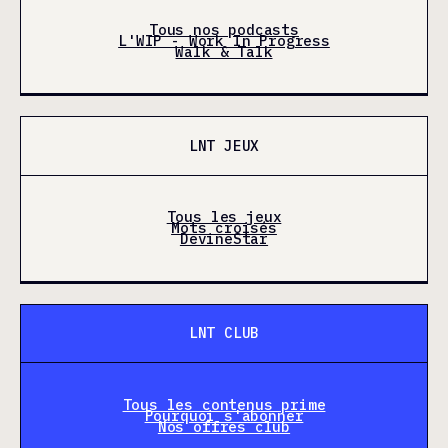
Tous nos podcasts
L'WIP - Work In Progress
Walk & Talk
LNT JEUX
Tous les jeux
Mots croisés
DevineStar
LNT CLUB
Tous les contenus prime
Pourquoi s'abonner
Nos offres club