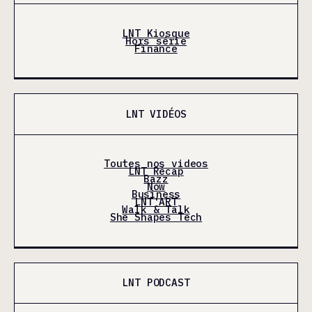
LNT Kiosque
Hors série
Finance
LNT VIDÉOS
Toutes nos videos
LNT Récap
Bazz
Now
Business
LNT'ART
Walk & Talk
She Shapes Tech
LNT PODCAST