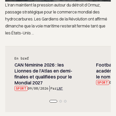
L’Iran maintient la pression autour du détroit d’Ormuz,
passage stratégique pour le commerce mondial des
hydrocarbures. Les Gardiens de la Révolution ont affirmé
dimanche que la voie maritime resterait fermée tant que
les États-Unis ...
En bref
CAN féminine 2026 : les
Football :
Lionnes de l’Atlas en demi-
académie
finales et qualifiées pour le
le nom d
Mondial 2027
SPORT
09/
SPORT
09/08/2026
Par
LNT