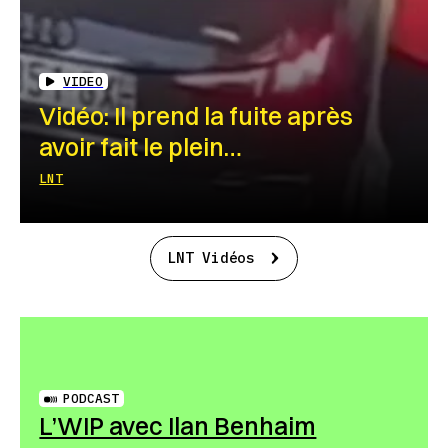
VIDEO
Vidéo: Il prend la fuite après
avoir fait le plein…
LNT
LNT Vidéos
PODCAST
L’WIP avec Ilan Benhaim