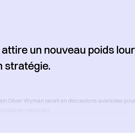
attire un nouveau poids lou
n stratégie.
ain Oliver Wyman serait en discussions avancées pour
un cabinet marocain