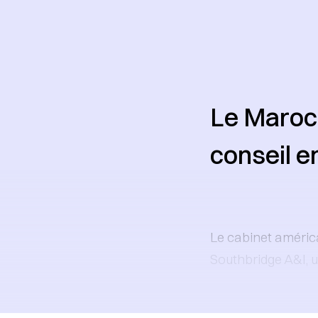
Le Maroc 
conseil e
Le cabinet améric
Southbridge A&I, 