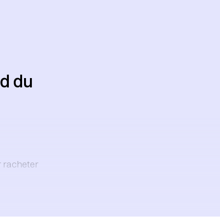
rd du
 racheter