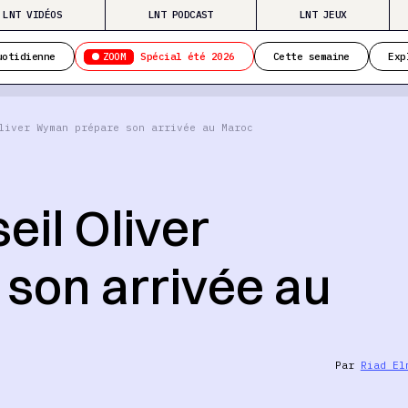
LNT VIDÉOS
LNT PODCAST
LNT JEUX
ZOOM
uotidienne
Spécial été 2026
Cette semaine
Exp
liver Wyman prépare son arrivée au Maroc
eil Oliver
son arrivée au
Par
Riad El