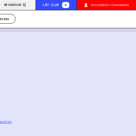
inscription / Connexion
RECHERCHE
LNT CLUB
lorer
marhar