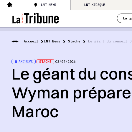
LNT NEWS
LNT KIOSQUE
La q
Accueil
LNT News
Stache
Le géant du conseil O
ARCHIVE
STACHE
03/07/2026
Le géant du cons
Wyman prépare 
Maroc