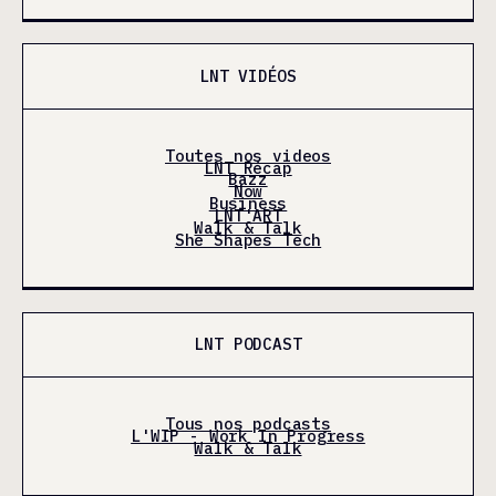
LNT VIDÉOS
Toutes nos videos
LNT Récap
Bazz
Now
Business
LNT'ART
Walk & Talk
She Shapes Tech
LNT PODCAST
Tous nos podcasts
L'WIP - Work In Progress
Walk & Talk