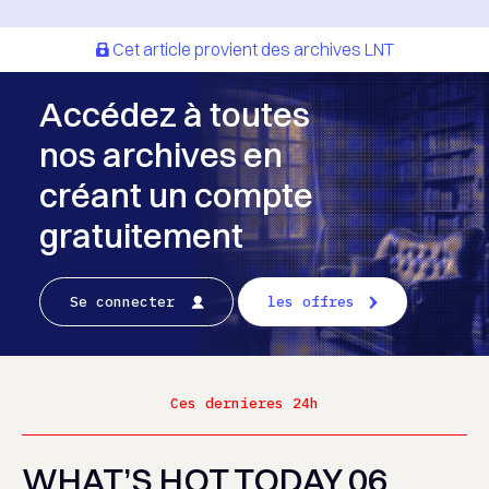
Cet article provient des archives LNT
Accédez à toutes
nos archives en
créant un compte
gratuitement
Se connecter
les offres
Ces dernieres 24h
WHAT’S HOT TODAY 06