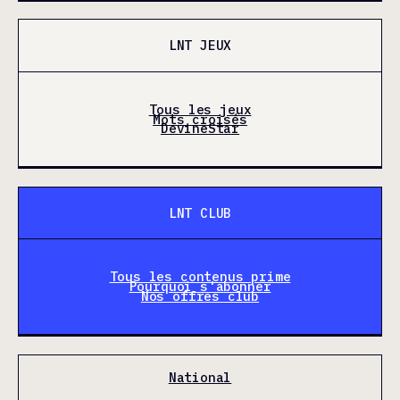
LNT JEUX
Tous les jeux
Mots croisés
DevineStar
LNT CLUB
Tous les contenus prime
Pourquoi s'abonner
Nos offres club
National