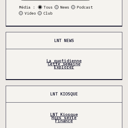
Média :
Tous
News
Podcast
Video
Club
LNT NEWS
La quotidienne
Cette semaine
Explorer
LNT KIOSQUE
LNT Kiosque
Hors série
Finance