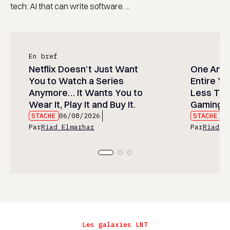
tech: AI that can write software. ...
En bref
Netflix Doesn’t Just Want
One Anim
You to Watch a Series
Entire Y
Anymore… It Wants You to
Less Than
Wear It, Play It and Buy It.
Gaming P
STACHE
06/08/2026
STACHE
06
Par
Riad Elmarhar
Par
Riad E
Les galaxies LNT