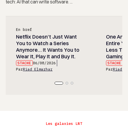
tech: AI that can write software. ...
En bref
Netflix Doesn’t Just Want
One Anim
You to Watch a Series
Entire Y
Anymore… It Wants You to
Less Than
Wear It, Play It and Buy It.
Gaming P
STACHE
06/08/2026
STACHE
06
Par
Riad Elmarhar
Par
Riad E
Les galaxies LNT