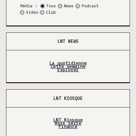
Média :
Tous
News
Podcast
Video
Club
LNT NEWS
La quotidienne
Cette semaine
Explorer
LNT KIOSQUE
LNT Kiosque
Hors série
Finance