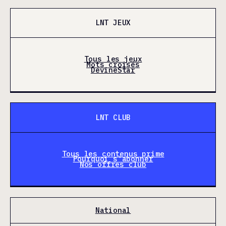
LNT JEUX
Tous les jeux
Mots croisés
DevineStar
LNT CLUB
Tous les contenus prime
Pourquoi s'abonner
Nos offres club
National