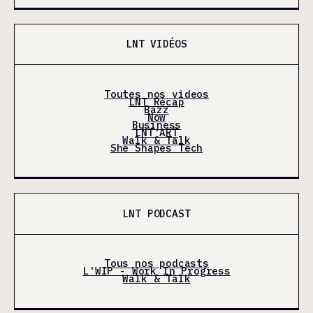
LNT VIDÉOS
Toutes nos videos
LNT Récap
Bazz
Now
Business
LNT'ART
Walk & Talk
She Shapes Tech
LNT PODCAST
Tous nos podcasts
L'WIP - Work In Progress
Walk & Talk