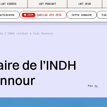
LNT VIDÉOS
LNT PODCAST
LNT JEUX
ZOOM
uotidienne
Spécial été 2026
Cette semaine
Exp
de l’INDH célébré à Sidi Bennour
ire de l’INDH
ennour
Par
AL