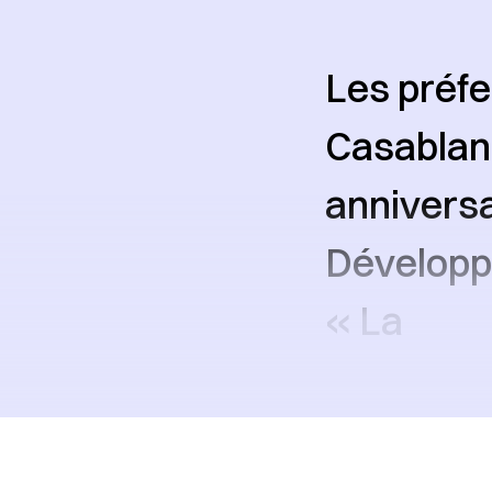
Les préfe
Casablanc
anniversai
Développ
« La