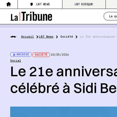
LNT NEWS
LNT KIOSQUE
La q
Accueil
LNT News
Société
Le 21e anniversaire 
ARCHIVE
SOCIÉTÉ
20/05/2026
Social
Le 21e anniversa
célébré à Sidi B