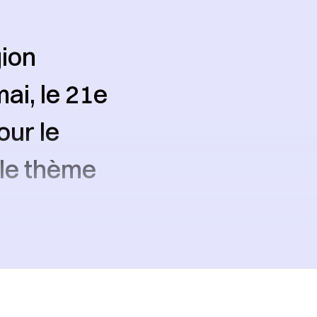
gion
ai, le 21e
our le
le thème