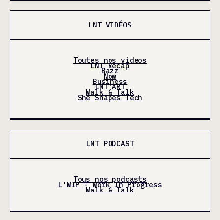
LNT VIDÉOS
Toutes nos videos
LNT Récap
Bazz
Now
Business
LNT'ART
Walk & Talk
She Shapes Tech
LNT PODCAST
Tous nos podcasts
L'WIP - Work In Progress
Walk & Talk