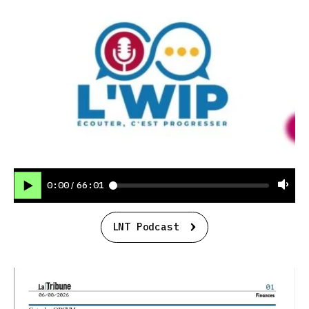
0:00
66:01
/
LNT Podcast