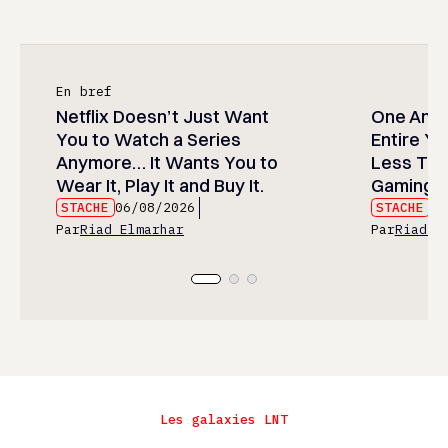
En bref
Netflix Doesn’t Just Want
One Anim
You to Watch a Series
Entire Y
Anymore… It Wants You to
Less Than
Wear It, Play It and Buy It.
Gaming P
STACHE
06/08/2026
STACHE
06
Par
Riad Elmarhar
Par
Riad E
Les galaxies LNT