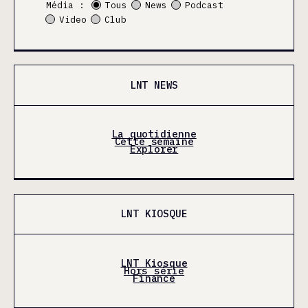
Média :
Tous
News
Podcast
Video
Club
LNT NEWS
La quotidienne
Cette semaine
Explorer
LNT KIOSQUE
LNT Kiosque
Hors série
Finance