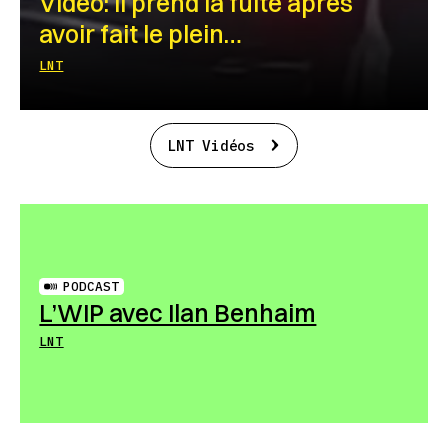
Vidéo: Il prend la fuite après
avoir fait le plein…
LNT
LNT Vidéos
PODCAST
L’WIP avec Ilan Benhaim
LNT