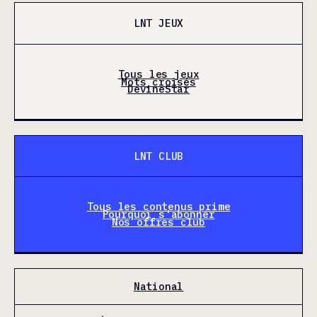
LNT JEUX
Tous les jeux
Mots croisés
DevineStar
LNT CLUB
Tous les contenus prime
Pourquoi s'abonner
Nos offres club
National