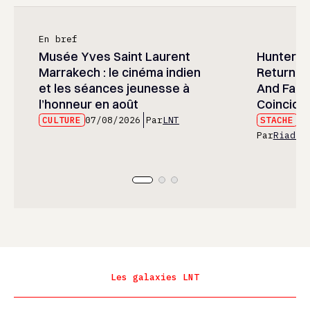
En bref
Musée Yves Saint Laurent
Hunter x 
Marrakech : le cinéma indien
Returned
et les séances jeunesse à
And Fans 
l’honneur en août
Coincide
CULTURE
07/08/2026
Par
LNT
STACHE
07
Par
Riad E
Les galaxies LNT