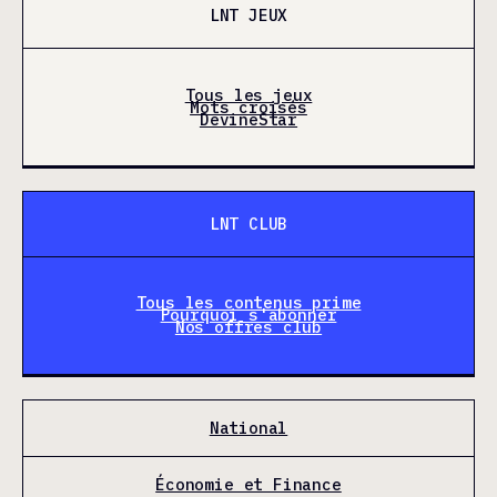
LNT JEUX
Tous les jeux
Mots croisés
DevineStar
LNT CLUB
Tous les contenus prime
Pourquoi s'abonner
Nos offres club
National
Économie et Finance