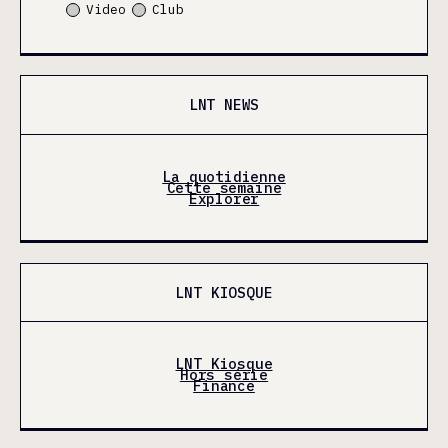
Video
Club
LNT NEWS
La quotidienne
Cette semaine
Explorer
LNT KIOSQUE
LNT Kiosque
Hors série
Finance