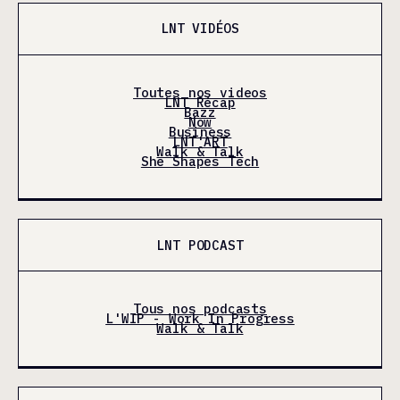
LNT VIDÉOS
Toutes nos videos
LNT Récap
Bazz
Now
Business
LNT'ART
Walk & Talk
She Shapes Tech
LNT PODCAST
Tous nos podcasts
L'WIP - Work In Progress
Walk & Talk