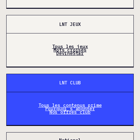
LNT JEUX
Tous les jeux
Mots croisés
DevineStar
LNT CLUB
Tous les contenus prime
Pourquoi s'abonner
Nos offres club