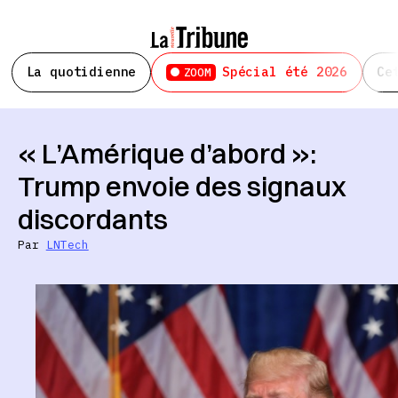
La quotidienne
Spécial été 2026
Ce
ZOOM
« L’Amérique d’abord »:
Trump envoie des signaux
discordants
Par
LNTech