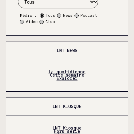
Média :
Tous
News
Podcast
Video
Club
LNT NEWS
La quotidienne
Cette semaine
Explorer
LNT KIOSQUE
LNT Kiosque
Hors série