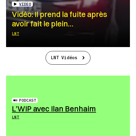
VIDEO
Vidéo: Il prend la fuite après
avoir fait le plein…
LNT
LNT Vidéos
PODCAST
L’WIP avec Ilan Benhaim
LNT