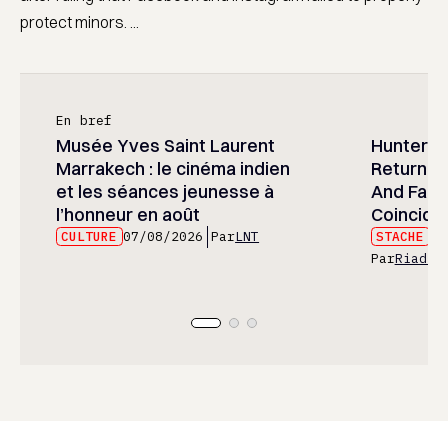
protect minors. ...
En bref
Musée Yves Saint Laurent
Hunter x 
Marrakech : le cinéma indien
Returned
et les séances jeunesse à
And Fans 
l’honneur en août
Coincide
CULTURE
07/08/2026
Par
LNT
STACHE
07
Par
Riad E