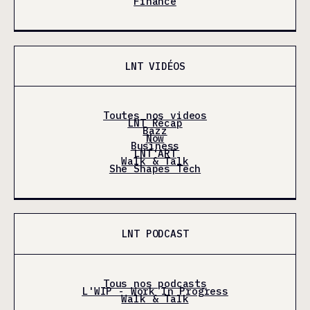
Finance
LNT VIDÉOS
Toutes nos videos
LNT Récap
Bazz
Now
Business
LNT'ART
Walk & Talk
She Shapes Tech
LNT PODCAST
Tous nos podcasts
L'WIP - Work In Progress
Walk & Talk