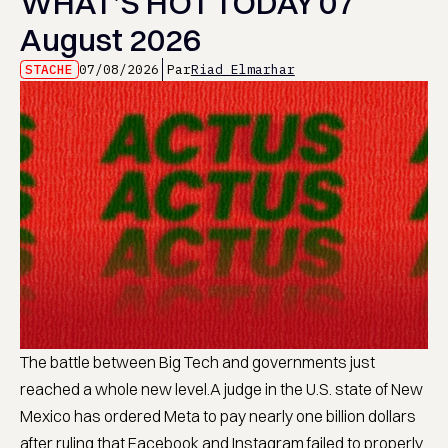
WHAT’S HOT TODAY 07
August 2026
STACHE
07/08/2026
Par
Riad Elmarhar
The battle between Big Tech and governments just
reached a whole new level.A judge in the U.S. state of New
Mexico has ordered Meta to pay nearly one billion dollars
after ruling that Facebook and Instagram failed to properly