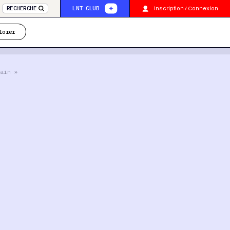
inscription / Connexion
RECHERCHE
LNT CLUB
lorer
ain »