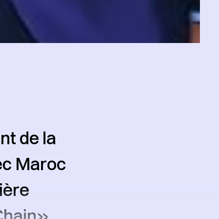
t de la
vec Maroc
ière
Chain»,