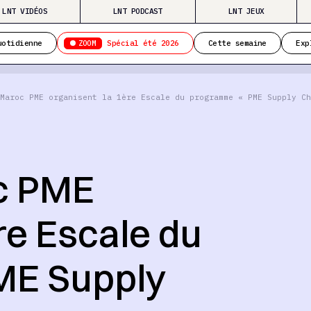
LNT VIDÉOS
LNT PODCAST
LNT JEUX
ZOOM
uotidienne
Spécial été 2026
Cette semaine
Exp
Maroc PME organisent la 1ère Escale du programme « PME Supply Ch
c PME
re Escale du
ME Supply