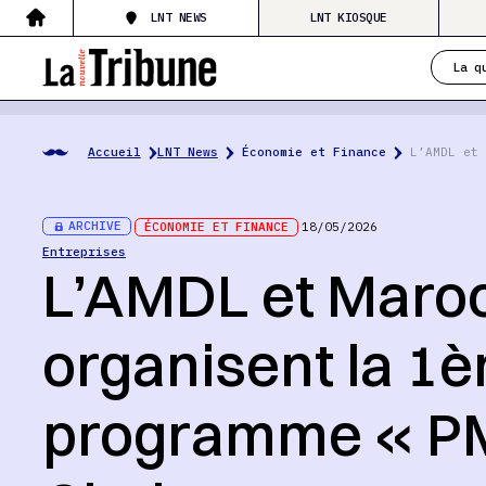
LNT NEWS
LNT KIOSQUE
La q
Accueil
LNT News
Économie et Finance
L’AMDL et 
ARCHIVE
ÉCONOMIE ET FINANCE
18/05/2026
Entreprises
L’AMDL et Maro
organisent la 1è
programme « P