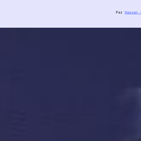
Par
Hassan 