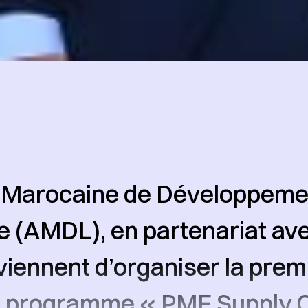
 Marocaine de Développemen
e (AMDL), en partenariat a
viennent d’organiser la prem
u programme « PME Supply 