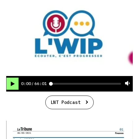
0:00
66:01
/
LNT Podcast