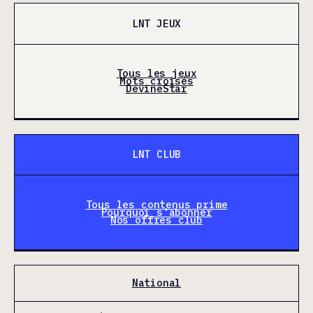
LNT JEUX
Tous les jeux
Mots croisés
DevineStar
LNT CLUB
Tous les contenus prime
Pourquoi s'abonner
Nos offres club
National