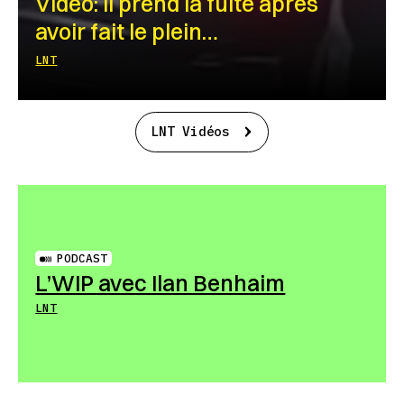
Vidéo: Il prend la fuite après
avoir fait le plein…
LNT
LNT Vidéos
PODCAST
L’WIP avec Ilan Benhaim
LNT