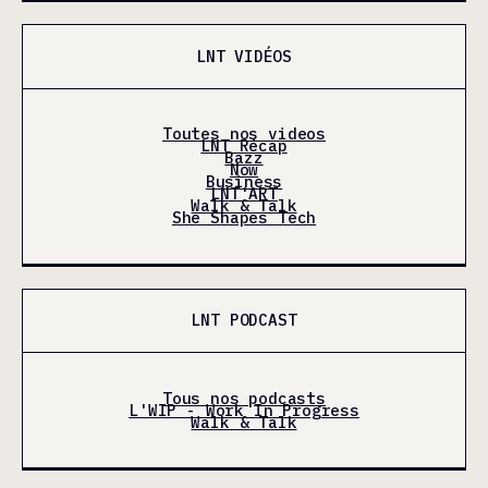
LNT VIDÉOS
Toutes nos videos
LNT Récap
Bazz
Now
Business
LNT'ART
Walk & Talk
She Shapes Tech
LNT PODCAST
Tous nos podcasts
L'WIP - Work In Progress
Walk & Talk