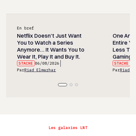
En bref
Netflix Doesn’t Just Want
One Anim
You to Watch a Series
Entire Y
Anymore… It Wants You to
Less Than
Wear It, Play It and Buy It.
Gaming P
STACHE
06/08/2026
STACHE
06
Par
Riad Elmarhar
Par
Riad E
Les galaxies LNT