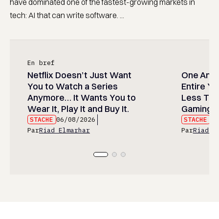
have dominated one of the fastest-growing markets in
tech: AI that can write software. ...
En bref
Netflix Doesn’t Just Want
One Anim
You to Watch a Series
Entire Y
Anymore… It Wants You to
Less Than
Wear It, Play It and Buy It.
Gaming P
STACHE
06/08/2026
STACHE
06
Par
Riad Elmarhar
Par
Riad E