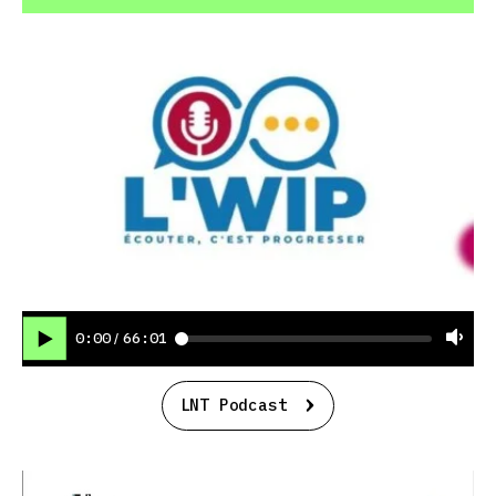
0:00
66:01
/
LNT Podcast