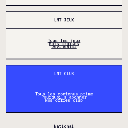
LNT JEUX
Tous les jeux
Mots croisés
DevineStar
LNT CLUB
Tous les contenus prime
Pourquoi s'abonner
Nos offres club
National