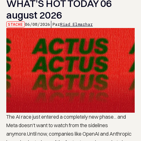
WHAT’S HOT TODAY 06
august 2026
STACHE
06/08/2026
Par
Riad Elmarhar
The AI race just entered a completely new phase... and
Meta doesn't want to watch from the sidelines
anymore.Until now, companies like OpenAI and Anthropic