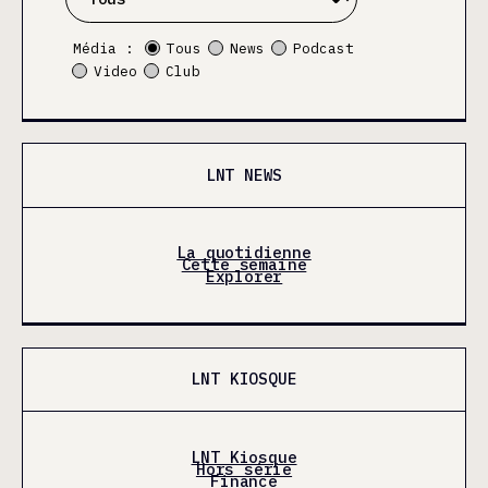
Média :
Tous
News
Podcast
Video
Club
LNT NEWS
La quotidienne
Cette semaine
Explorer
LNT KIOSQUE
LNT Kiosque
Hors série
Finance