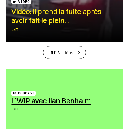
VIDEO
Vidéo: Il prend la fuite après
avoir fait le plein…
LNT
LNT Vidéos
PODCAST
L’WIP avec Ilan Benhaim
LNT