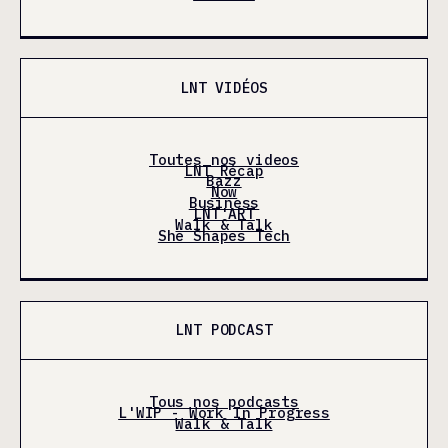
LNT VIDÉOS
Toutes nos videos
LNT Récap
Bazz
Now
Business
LNT'ART
Walk & Talk
She Shapes Tech
LNT PODCAST
Tous nos podcasts
L'WIP - Work In Progress
Walk & Talk