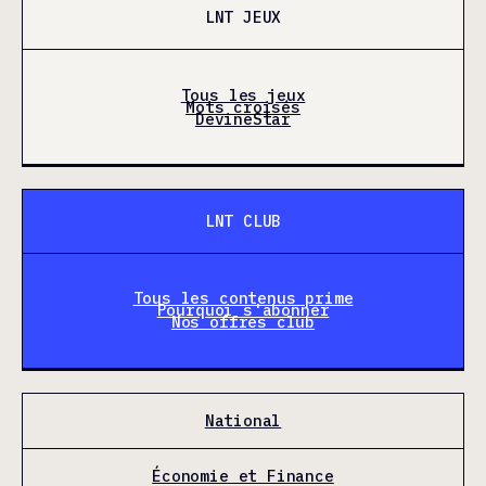
LNT JEUX
Tous les jeux
Mots croisés
DevineStar
LNT CLUB
Tous les contenus prime
Pourquoi s'abonner
Nos offres club
National
Économie et Finance