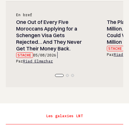
En bref
One Out of Every Five
The Play
Moroccans Applying for a
Million…
Schengen Visa Gets
Could Wa
Rejected… And They Never
Million Wi
Get Their Money Back.
STACHE
05
Par
Riad E
STACHE
05/08/2026
Par
Riad Elmarhar
Les galaxies LNT