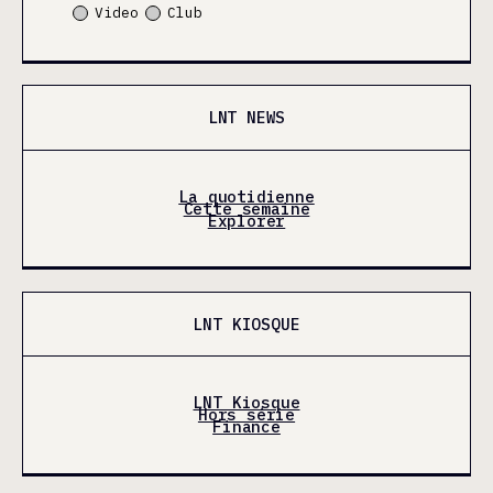
Video
Club
LNT NEWS
La quotidienne
Cette semaine
Explorer
LNT KIOSQUE
LNT Kiosque
Hors série
Finance