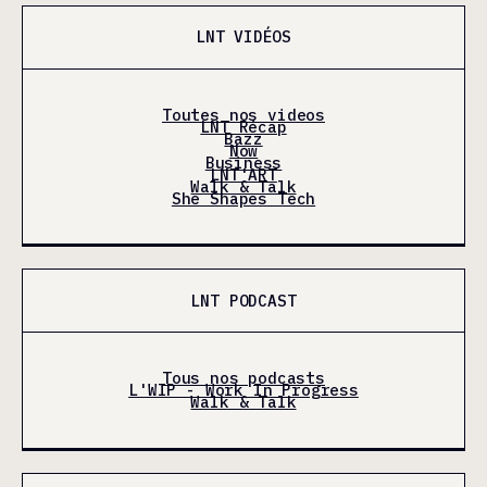
LNT VIDÉOS
Toutes nos videos
LNT Récap
Bazz
Now
Business
LNT'ART
Walk & Talk
She Shapes Tech
LNT PODCAST
Tous nos podcasts
L'WIP - Work In Progress
Walk & Talk