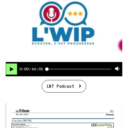
0:00
66:01
/
LNT Podcast