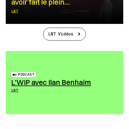
avoir fait le plein…
LNT
LNT Vidéos
PODCAST
L’WIP avec Ilan Benhaim
LNT