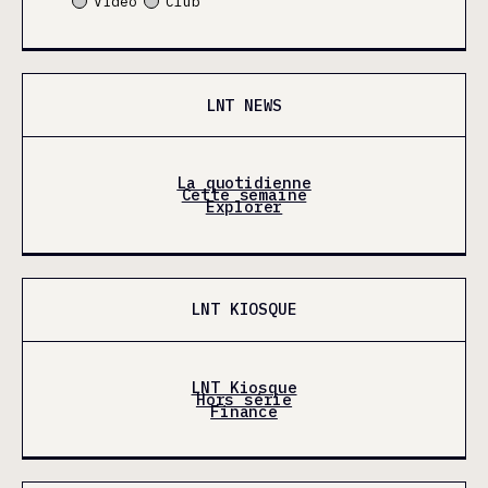
Video
Club
LNT NEWS
La quotidienne
Cette semaine
Explorer
LNT KIOSQUE
LNT Kiosque
Hors série
Finance