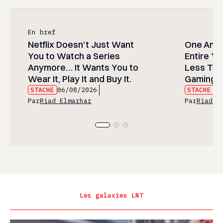
En bref
Netflix Doesn’t Just Want
One Anim
You to Watch a Series
Entire Y
Anymore… It Wants You to
Less Than
Wear It, Play It and Buy It.
Gaming P
STACHE
06/08/2026
STACHE
06
Par
Riad Elmarhar
Par
Riad E
Les galaxies LNT