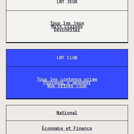
LNT JEUX
Tous les jeux
Mots croisés
DevineStar
LNT CLUB
Tous les contenus prime
Pourquoi s'abonner
Nos offres club
National
Économie et Finance