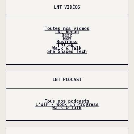
LNT VIDÉOS
Toutes nos videos
LNT Récap
Bazz
Now
Business
LNT'ART
Walk & Talk
She Shapes Tech
LNT PODCAST
Tous nos podcasts
L'WIP - Work In Progress
Walk & Talk