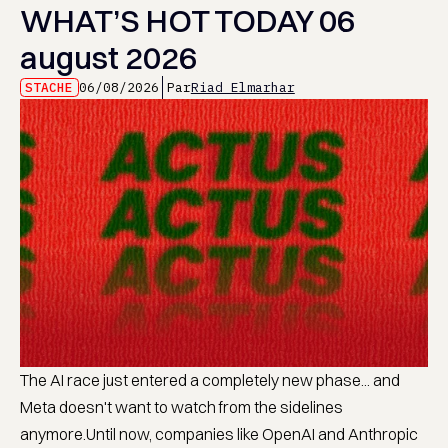
WHAT’S HOT TODAY 06
august 2026
STACHE
06/08/2026
Par
Riad Elmarhar
The AI race just entered a completely new phase... and
Meta doesn't want to watch from the sidelines
anymore.Until now, companies like OpenAI and Anthropic