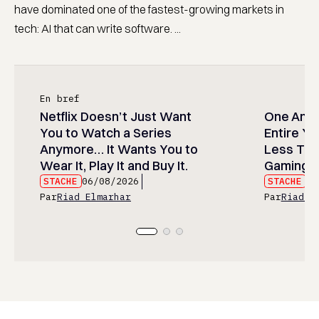
have dominated one of the fastest-growing markets in
tech: AI that can write software. ...
En bref
Netflix Doesn’t Just Want
One Anim
You to Watch a Series
Entire Y
Anymore… It Wants You to
Less Than
Wear It, Play It and Buy It.
Gaming P
STACHE
06/08/2026
STACHE
06
Par
Riad Elmarhar
Par
Riad E