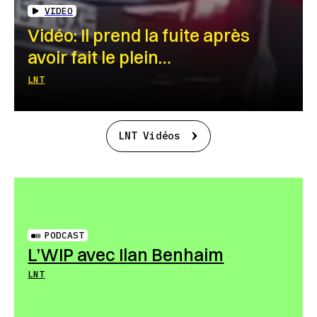
VIDEO
Vidéo: Il prend la fuite après
avoir fait le plein…
LNT
LNT Vidéos
PODCAST
L’WIP avec Ilan Benhaim
LNT