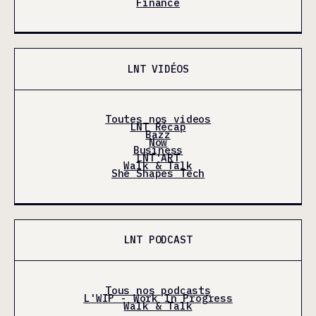
Finance
LNT VIDÉOS
Toutes nos videos
LNT Récap
Bazz
Now
Business
LNT'ART
Walk & Talk
She Shapes Tech
LNT PODCAST
Tous nos podcasts
L'WIP - Work In Progress
Walk & Talk