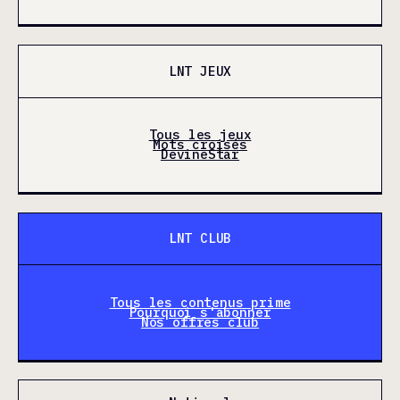
LNT JEUX
Tous les jeux
Mots croisés
DevineStar
LNT CLUB
Tous les contenus prime
Pourquoi s'abonner
Nos offres club