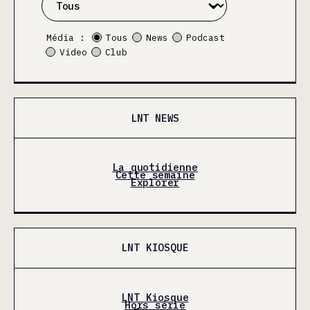
Média :
Tous
News
Podcast
Video
Club
LNT NEWS
La quotidienne
Cette semaine
Explorer
LNT KIOSQUE
LNT Kiosque
Hors série