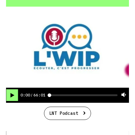
0:00
66:01
/
LNT Podcast