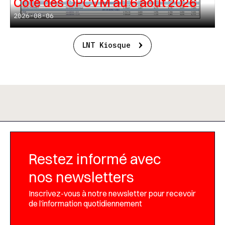
Cote des OPCVM au 6 août 2026
2026-08-06
LNT Kiosque
Restez informé avec
nos newsletters
Inscrivez-vous à notre newsletter pour recevoir
de l’information quotidiennement