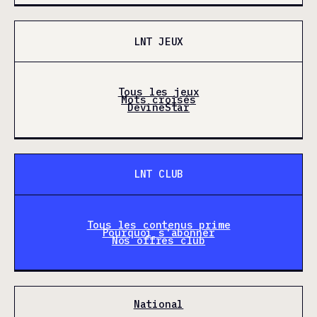
LNT JEUX
Tous les jeux
Mots croisés
DevineStar
LNT CLUB
Tous les contenus prime
Pourquoi s'abonner
Nos offres club
National