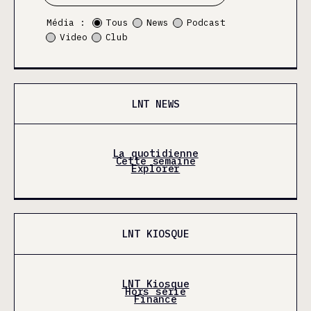
Média :
Tous
News
Podcast
Video
Club
LNT NEWS
La quotidienne
Cette semaine
Explorer
LNT KIOSQUE
LNT Kiosque
Hors série
Finance