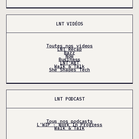
LNT VIDÉOS
Toutes nos videos
LNT Récap
Bazz
Now
Business
LNT'ART
Walk & Talk
She Shapes Tech
LNT PODCAST
Tous nos podcasts
L'WIP - Work In Progress
Walk & Talk