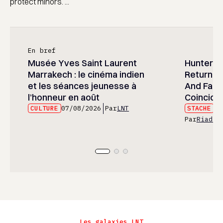
protect minors. ...
En bref
Musée Yves Saint Laurent
Hunter x 
Marrakech : le cinéma indien
Returned
et les séances jeunesse à
And Fans 
l’honneur en août
Coincide
CULTURE
07/08/2026
Par
LNT
STACHE
07
Par
Riad E
Les galaxies LNT