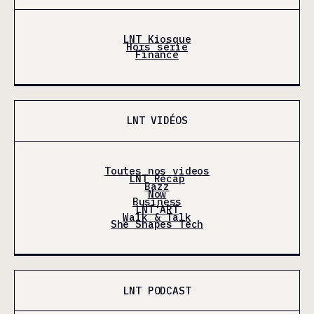
LNT Kiosque
Hors série
Finance
LNT VIDÉOS
Toutes nos videos
LNT Récap
Bazz
Now
Business
LNT'ART
Walk & Talk
She Shapes Tech
LNT PODCAST