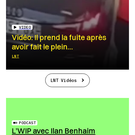
VIDEO
Vidéo: Il prend la fuite après
avoir fait le plein…
LNT
LNT Vidéos
PODCAST
L’WIP avec Ilan Benhaim