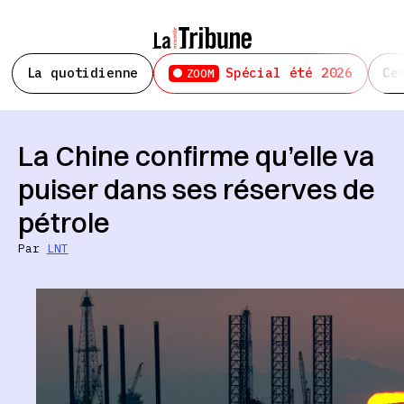
La quotidienne
Spécial été 2026
Ce
ZOOM
La Chine confirme qu’elle va
puiser dans ses réserves de
pétrole
Par
LNT