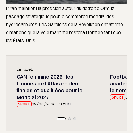
L’Iran maintient la pression autour du détroit d’Ormuz,
passage stratégique pour le commerce mondial des
hydrocarbures. Les Gardiens de la Révolution ont affirmé
dimanche que la voie maritime resterait fermée tant que
les États-Unis ...
En bref
CAN féminine 2026 : les
Football :
Lionnes de l’Atlas en demi-
académie
finales et qualifiées pour le
le nom d
Mondial 2027
SPORT
09/
SPORT
09/08/2026
Par
LNT