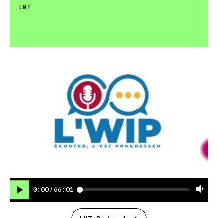
LNT
0:00
66:01
/