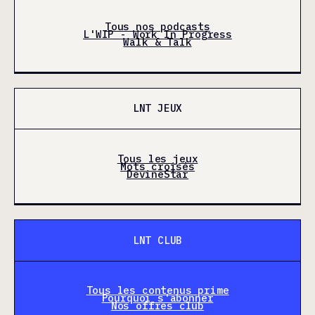
Tous nos podcasts
L'WIP - Work In Progress
Walk & Talk
LNT JEUX
Tous les jeux
Mots croisés
DevineStar
LNT CLUB
Tous les contenus prime
Pourquoi s'abonner
Nos offres club