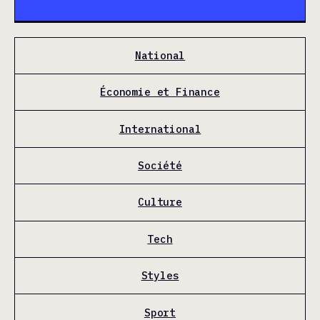
National
Économie et Finance
International
Société
Culture
Tech
Styles
Sport