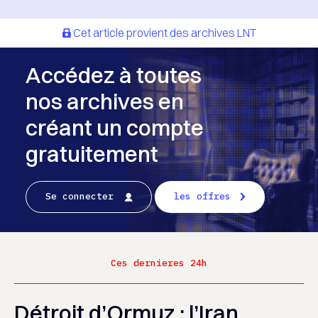
Cet article provient des archives LNT
Accédez à toutes
nos archives en
créant un compte
gratuitement
Se connecter
les offres
Ces dernieres 24h
Détroit d’Ormuz : l’Iran