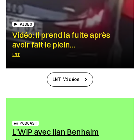
VIDEO
Vidéo: Il prend la fuite après
avoir fait le plein…
LNT
LNT Vidéos
PODCAST
L’WIP avec Ilan Benhaim