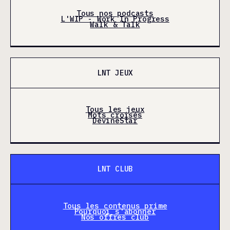
Tous nos podcasts
L'WIP - Work In Progress
Walk & Talk
LNT JEUX
Tous les jeux
Mots croisés
DevineStar
LNT CLUB
Tous les contenus prime
Pourquoi s'abonner
Nos offres club