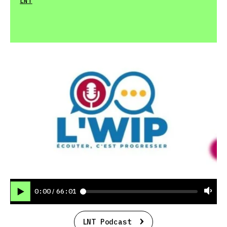
LNT
0:00
66:01
/
LNT Podcast