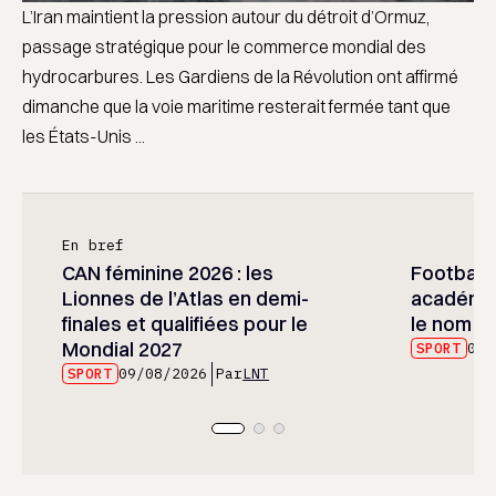
L’Iran maintient la pression autour du détroit d’Ormuz,
passage stratégique pour le commerce mondial des
hydrocarbures. Les Gardiens de la Révolution ont affirmé
dimanche que la voie maritime resterait fermée tant que
les États-Unis ...
En bref
CAN féminine 2026 : les
Football :
Lionnes de l’Atlas en demi-
académie
finales et qualifiées pour le
le nom d
Mondial 2027
SPORT
09/
SPORT
09/08/2026
Par
LNT