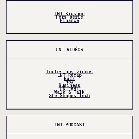
LNT Kiosque
Hors série
Finance
LNT VIDÉOS
Toutes nos videos
LNT Récap
Bazz
Now
Business
LNT'ART
Walk & Talk
She Shapes Tech
LNT PODCAST