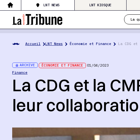
LNT NEWS
LNT KIOSQUE
La q
Accueil
LNT News
Économie et Finance
La CDG et 
ARCHIVE
ÉCONOMIE ET FINANCE
01/04/2023
Finance
La CDG et la CM
leur collaborati