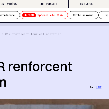
LNT VIDÉOS
LNT PODCAST
LNT JEUX
ZOOM
uotidienne
Spécial été 2026
Cette semaine
Exp
la CMR renforcent leur collaboration
R renforcent
on
Par
LNT