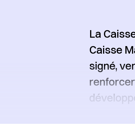
La Caisse
Caisse M
signé, ve
renforcer
dévelop