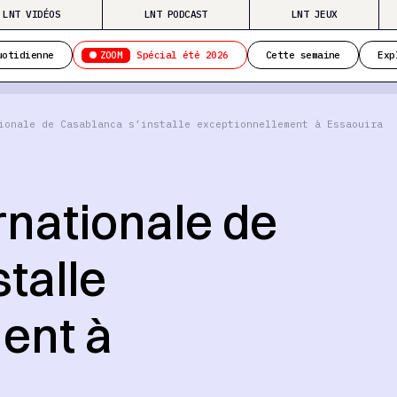
LNT VIDÉOS
LNT PODCAST
LNT JEUX
ZOOM
uotidienne
Spécial été 2026
Cette semaine
Exp
ionale de Casablanca s’installe exceptionnellement à Essaouira
rnationale de
talle
ent à