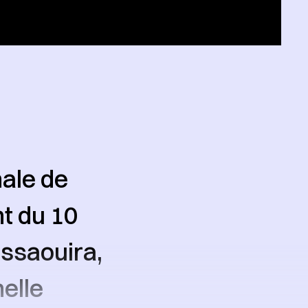
nale de
t du 10
ssaouira,
elle