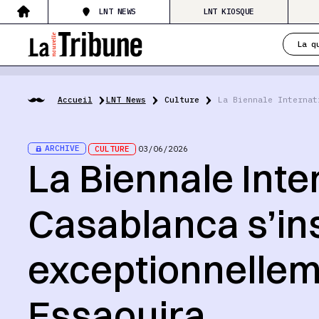
LNT NEWS
LNT KIOSQUE
La q
Accueil
LNT News
Culture
La Biennale Internat
ARCHIVE
CULTURE
03/06/2026
La Biennale Inte
Casablanca s’ins
exceptionnellem
Essaouira