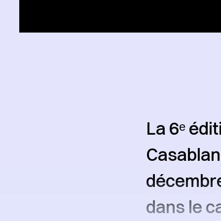
La 6ᵉ édit
Casablanc
décembre 
dans le c