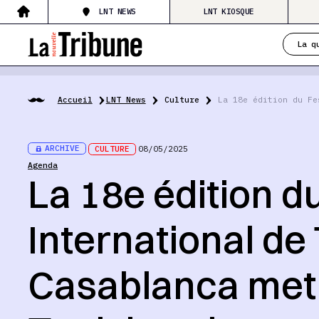
LNT NEWS
LNT KIOSQUE
La q
Accueil
LNT News
Culture
La 18e édition du Fe
ARCHIVE
CULTURE
08/05/2025
Agenda
La 18e édition du
International de
Casablanca met 