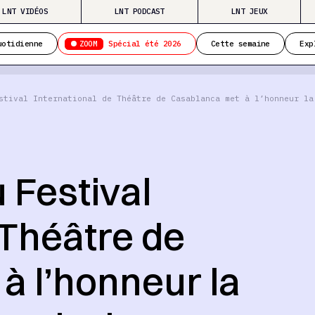
LNT VIDÉOS
LNT PODCAST
LNT JEUX
ZOOM
uotidienne
Spécial été 2026
Cette semaine
Exp
stival International de Théâtre de Casablanca met à l’honneur la
 Festival
 Théâtre de
à l’honneur la