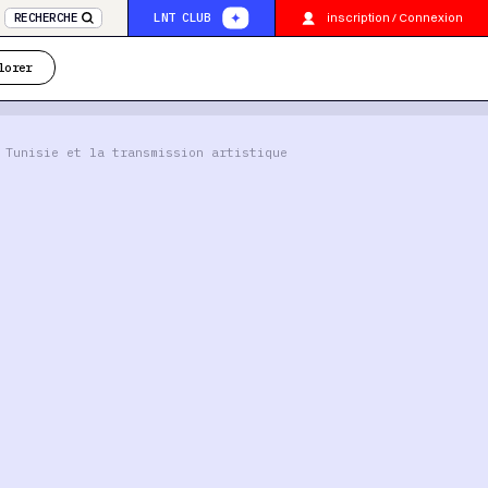
inscription / Connexion
RECHERCHE
LNT CLUB
lorer
 Tunisie et la transmission artistique