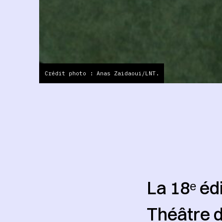
Crédit photo : Anas Zaidaoui/LNT.
La 18ᵉ édi
Théâtre d