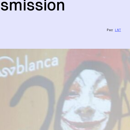
ansmission
Par
LNT