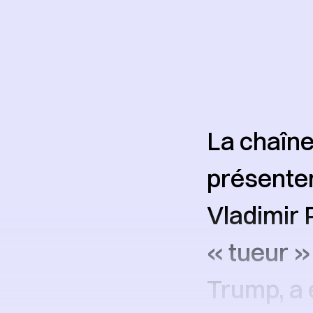
La chaîne
présenter
Vladimir P
« tueur »
Trump, a 