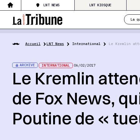
LNT NEWS
LNT KIOSQUE
La q
Accueil
LNT News
International
Le Kremlin att
ARCHIVE
INTERNATIONAL
06/02/2017
Le Kremlin atte
de Fox News, qui 
Poutine de « tue