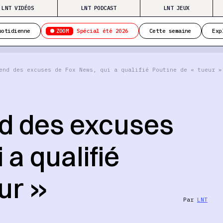
LNT VIDÉOS
LNT PODCAST
LNT JEUX
ZOOM
uotidienne
Spécial été 2026
Cette semaine
Exp
end des excuses de Fox News, qui a qualifié Poutine de « tueur »
nd des excuses
a qualifié
ur »
Par
LNT