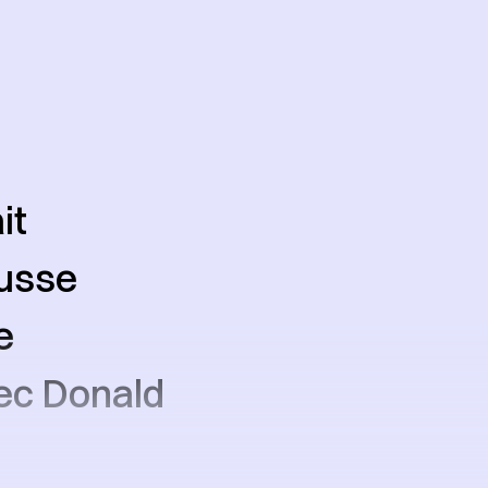
it
russe
e
vec Donald