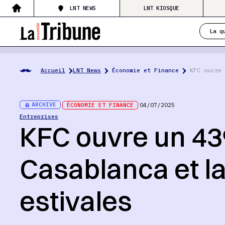
LNT NEWS
LNT KIOSQUE
La q
Accueil
LNT News
Économie et Finance
KFC ouvre 
ARCHIVE
ÉCONOMIE ET FINANCE
04/07/2025
Entreprises
KFC ouvre un 43
Casablanca et la
estivales