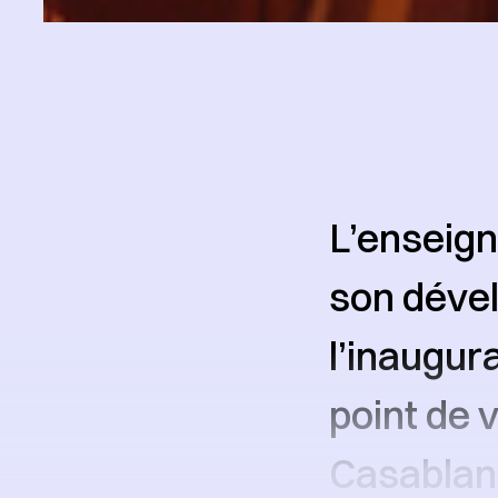
L’enseign
son déve
l’inaugura
point de 
Casablanc