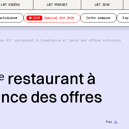
LNT VIDÉOS
LNT PODCAST
LNT JEUX
ZOOM
uotidienne
Spécial été 2026
Cette semaine
Exp
un 43ᵉ restaurant à Casablanca et lance des offres estivales
ᵉ restaurant à
nce des offres
Par
AL