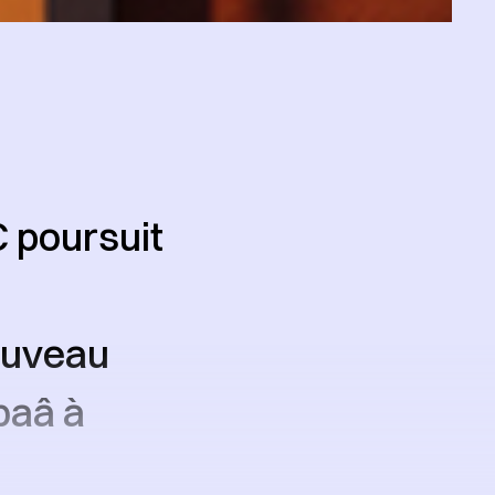
C poursuit
nouveau
baâ à