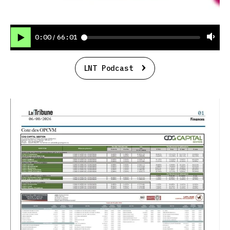
0:00
66:01
/
LNT Podcast