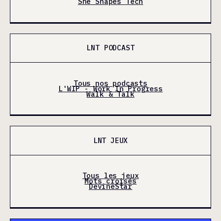
She Shapes Tech
LNT PODCAST
Tous nos podcasts
L'WIP - Work In Progress
Walk & Talk
LNT JEUX
Tous les jeux
Mots croisés
DevineStar