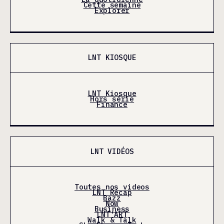
Cette semaine
Explorer
LNT KIOSQUE
LNT Kiosque
Hors série
Finance
LNT VIDÉOS
Toutes nos videos
LNT Récap
Bazz
Now
Business
LNT'ART
Walk & Talk