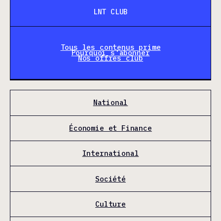
LNT CLUB
Tous les contenus prime
Pourquoi s'abonner
Nos offres club
National
Économie et Finance
International
Société
Culture