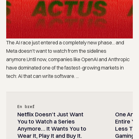
The AI race just entered a completely new phase... and
Meta doesn't want to watch from the sidelines
anymore.Until now, companies like OpenAI and Anthropic
have dominated one of the fastest-growing markets in
tech: AI that can write software. ...
En bref
Netflix Doesn’t Just Want
One Anim
You to Watch a Series
Entire Y
Anymore… It Wants You to
Less Than
Wear It, Play It and Buy It.
Gaming P