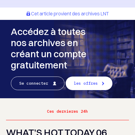
Cet article provient des archives LNT
Accédez à toutes
nos archives en
créant un compte
gratuitement
Se connecter
les offres
Ces dernieres 24h
WHAT’S HOT TODAY 06