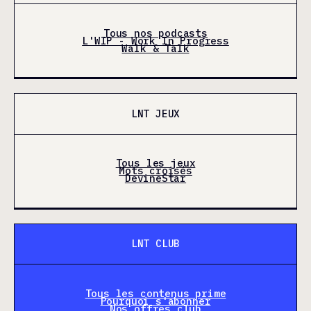
Tous nos podcasts
L'WIP - Work In Progress
Walk & Talk
LNT JEUX
Tous les jeux
Mots croisés
DevineStar
LNT CLUB
Tous les contenus prime
Pourquoi s'abonner
Nos offres club