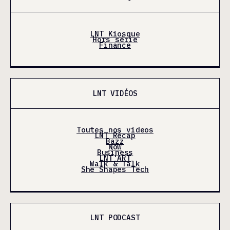
LNT Kiosque
Hors série
Finance
LNT VIDÉOS
Toutes nos videos
LNT Récap
Bazz
Now
Business
LNT'ART
Walk & Talk
She Shapes Tech
LNT PODCAST