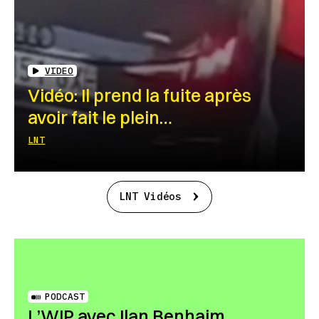
VIDEO
Vidéo: Il prend la fuite après
avoir fait le plein…
LNT
LNT Vidéos
PODCAST
L’WIP avec Ilan Benhaim