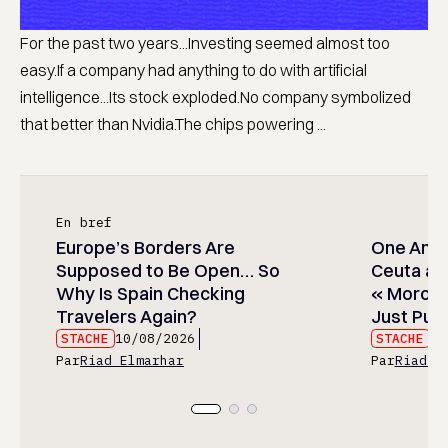
For the past two years...Investing seemed almost too
easy.If a company had anything to do with artificial
intelligence...Its stock exploded.No company symbolized
that better than Nvidia.The chips powering ...
En bref
Europe’s Borders Are
One Amer
Supposed to Be Open… So
Ceuta and
Why Is Spain Checking
« Moroc
Travelers Again?
Just Publ
STACHE
10/08/2026
STACHE
10
Par
Riad Elmarhar
Par
Riad E