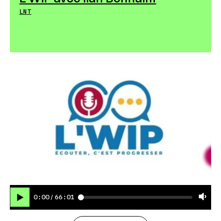
LNT
0:00
66:01
/