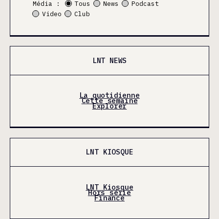
Média :
Tous
News
Podcast
Video
Club
LNT NEWS
La quotidienne
Cette semaine
Explorer
LNT KIOSQUE
LNT Kiosque
Hors série
Finance