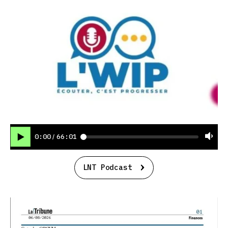
0:00
66:01
/
LNT Podcast