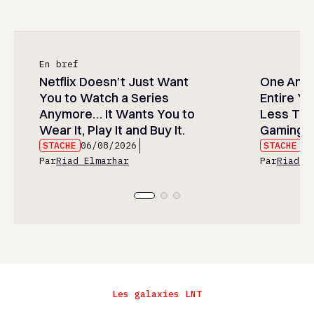
En bref
Netflix Doesn’t Just Want
One Anim
You to Watch a Series
Entire Y
Anymore… It Wants You to
Less Than
Wear It, Play It and Buy It.
Gaming P
STACHE
06/08/2026
STACHE
06
Par
Riad Elmarhar
Par
Riad E
Les galaxies LNT