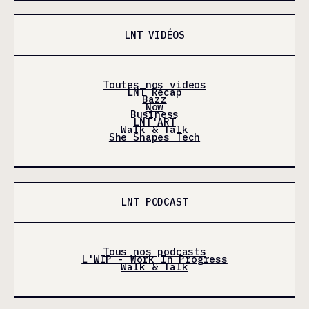
LNT VIDÉOS
Toutes nos videos
LNT Récap
Bazz
Now
Business
LNT'ART
Walk & Talk
She Shapes Tech
LNT PODCAST
Tous nos podcasts
L'WIP - Work In Progress
Walk & Talk