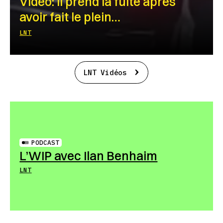
Vidéo: Il prend la fuite après
avoir fait le plein…
LNT
LNT Vidéos
PODCAST
L’WIP avec Ilan Benhaim
LNT