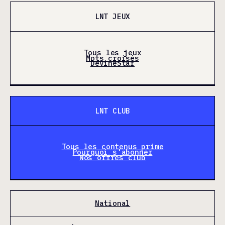
LNT JEUX
Tous les jeux
Mots croisés
DevineStar
LNT CLUB
Tous les contenus prime
Pourquoi s'abonner
Nos offres club
National