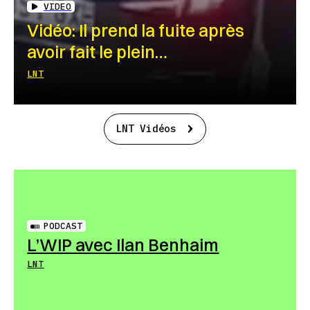
VIDEO
Vidéo: Il prend la fuite après
avoir fait le plein…
LNT
LNT Vidéos
PODCAST
L’WIP avec Ilan Benhaim
LNT