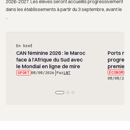
2026-2027. Les élèves seront accueillis progressivement
dans les établissements à partir du 3 septembre, avant le
...
En bref
CAN féminine 2026 : le Maroc
Ports mar
face à l’Afrique du Sud avec
progress
le Mondial en ligne de mire
premier 
ÉCONOMIE
SPORT
08/08/2026
Par
LNT
08/08/202