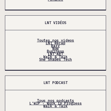
LNT VIDÉOS
Toutes nos videos
LNT Récap
Bazz
Now
Business
LNT'ART
Walk & Talk
She Shapes Tech
LNT PODCAST
Tous nos podcasts
L'WIP - Work In Progress
Walk & Talk