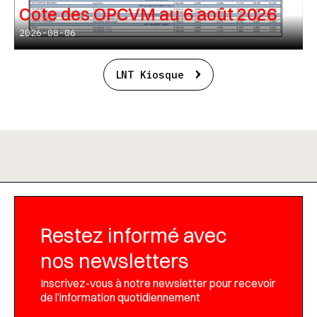
Cote des OPCVM au 6 août 2026
2026-08-06
LNT Kiosque
Restez informé avec
nos newsletters
Inscrivez-vous à notre newsletter pour recevoir
de l’information quotidiennement