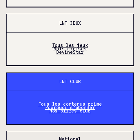
LNT JEUX
Tous les jeux
Mots croisés
DevineStar
LNT CLUB
Tous les contenus prime
Pourquoi s'abonner
Nos offres club
National