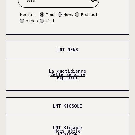
Média :
Tous
News
Podcast
Video
Club
LNT NEWS
La quotidienne
Cette semaine
Explorer
LNT KIOSQUE
LNT Kiosque
Hors série
Finance