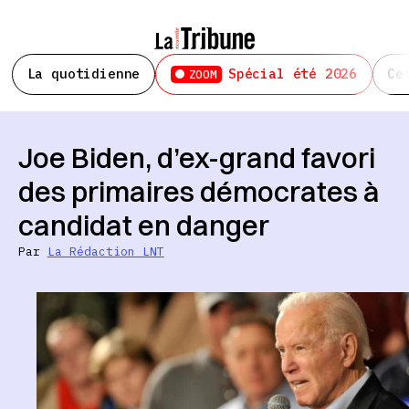
La quotidienne
Spécial été 2026
Ce
ZOOM
Joe Biden, d’ex-grand favori
des primaires démocrates à
candidat en danger
Par
La Rédaction LNT