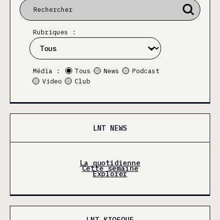
Rubriques :
Média :
Tous
News
Podcast
Video
Club
LNT NEWS
La quotidienne
Cette semaine
Explorer
LNT KIOSQUE