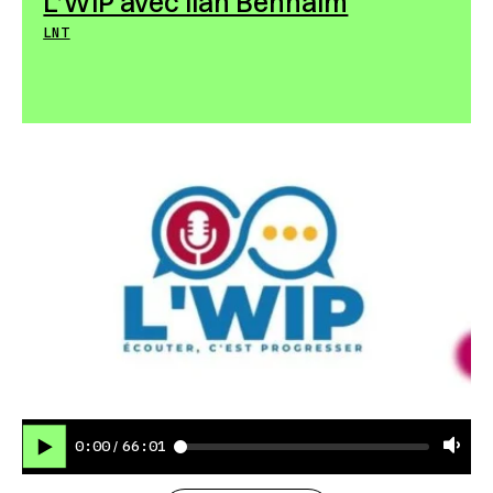
L’WIP avec Ilan Benhaim
LNT
0:00
66:01
/