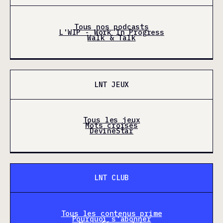
Tous nos podcasts
L'WIP - Work In Progress
Walk & Talk
LNT JEUX
Tous les jeux
Mots croisés
DevineStar
LNT CLUB
Tous les contenus prime
Pourquoi s'abonner