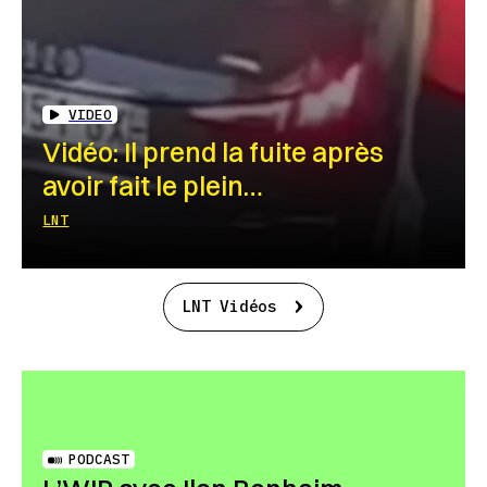
VIDEO
Vidéo: Il prend la fuite après
avoir fait le plein…
LNT
LNT Vidéos
PODCAST