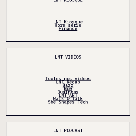
LNT Kiosque
Hors série
Finance
LNT VIDÉOS
Toutes nos videos
LNT Récap
Bazz
Now
Business
LNT'ART
Walk & Talk
She Shapes Tech
LNT PODCAST