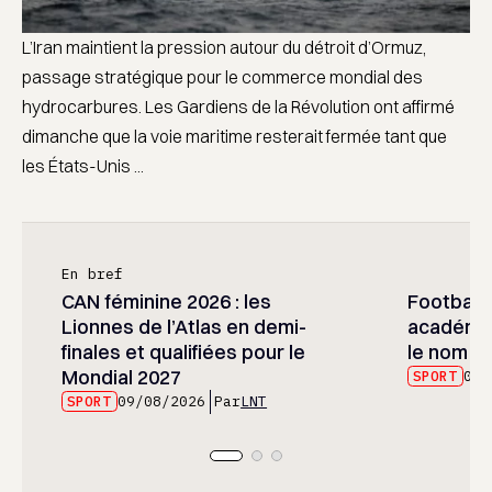
L’Iran maintient la pression autour du détroit d’Ormuz,
passage stratégique pour le commerce mondial des
hydrocarbures. Les Gardiens de la Révolution ont affirmé
dimanche que la voie maritime resterait fermée tant que
les États-Unis ...
En bref
CAN féminine 2026 : les
Football :
Lionnes de l’Atlas en demi-
académie
finales et qualifiées pour le
le nom d
Mondial 2027
SPORT
09/
SPORT
09/08/2026
Par
LNT