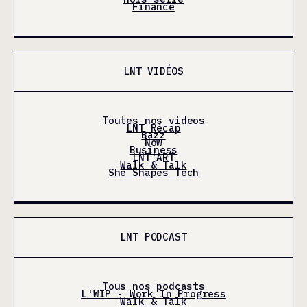
Finance
LNT VIDÉOS
Toutes nos videos
LNT Récap
Bazz
Now
Business
LNT'ART
Walk & Talk
She Shapes Tech
LNT PODCAST
Tous nos podcasts
L'WIP - Work In Progress
Walk & Talk