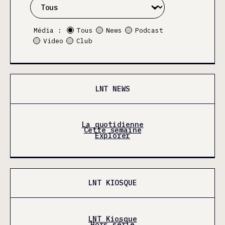
Média :
Tous
News
Podcast
Video
Club
LNT NEWS
La quotidienne
Cette semaine
Explorer
LNT KIOSQUE
LNT Kiosque
Hors série