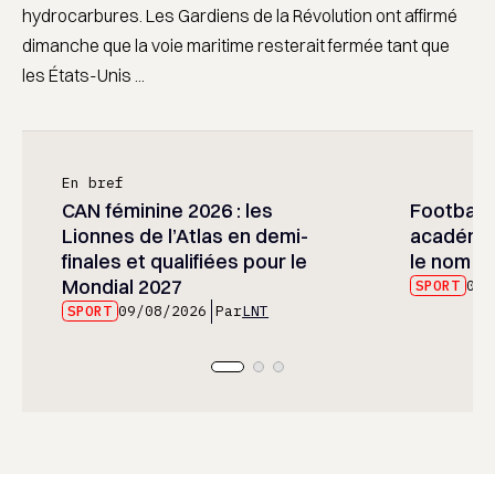
hydrocarbures. Les Gardiens de la Révolution ont affirmé
dimanche que la voie maritime resterait fermée tant que
les États-Unis ...
En bref
CAN féminine 2026 : les
Football :
Lionnes de l’Atlas en demi-
académie
finales et qualifiées pour le
le nom d
Mondial 2027
SPORT
09/
SPORT
09/08/2026
Par
LNT