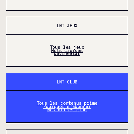
LNT JEUX
Tous les jeux
Mots croisés
DevineStar
LNT CLUB
Tous les contenus prime
Pourquoi s'abonner
Nos offres club