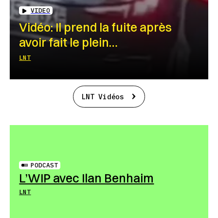
VIDEO
Vidéo: Il prend la fuite après
avoir fait le plein…
LNT
LNT Vidéos
PODCAST
L’WIP avec Ilan Benhaim
LNT