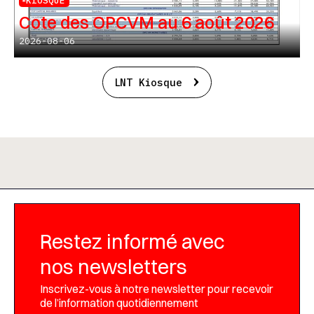
KIOSQUE
Cote des OPCVM au 6 août 2026
2026-08-06
LNT Kiosque
Restez informé avec
nos newsletters
Inscrivez-vous à notre newsletter pour recevoir
de l’information quotidiennement