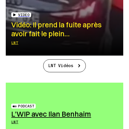
VIDEO
Vidéo: Il prend la fuite après
avoir fait le plein…
LNT
LNT Vidéos
PODCAST
L’WIP avec Ilan Benhaim
LNT