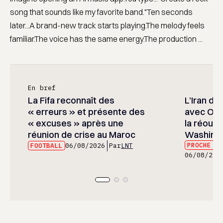
song that sounds like my favorite band."Ten seconds
later...A brand-new track starts playing.The melody feels
familiar.The voice has the same energy.The production ...
En bref
La Fifa reconnaît des
L’Iran di
« erreurs » et présente des
avec Oma
« excuses » après une
la réouv
réunion de crise au Maroc
Washing
PROCHE E
FOOTBALL
06/08/2026
Par
LNT
06/08/202