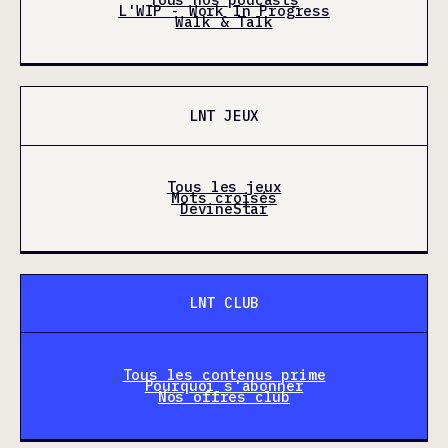
L'WIP - Work In Progress
Walk & Talk
LNT JEUX
Tous les jeux
Mots croisés
DevineStar
LNT CLUB
Tous les contenus prime
Pourquoi s'abonner
Nos offres club