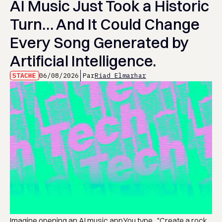
AI Music Just Took a Historic
Turn… And It Could Change
Every Song Generated by
Artificial Intelligence.
STACHE
06/08/2026
Par
Riad Elmarhar
Imagine opening an AI music app.You type..."Create a rock