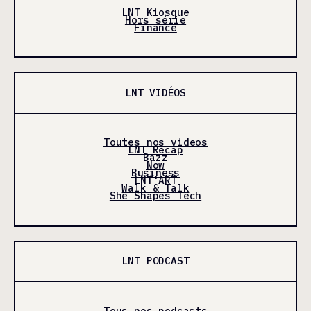
LNT Kiosque
Hors série
Finance
LNT VIDÉOS
Toutes nos videos
LNT Récap
Bazz
Now
Business
LNT'ART
Walk & Talk
She Shapes Tech
LNT PODCAST
Tous nos podcasts