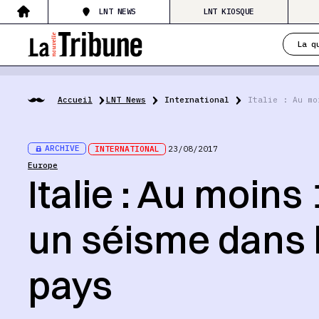
LNT NEWS
LNT KIOSQUE
La q
Accueil
LNT News
International
Italie : Au mo
ARCHIVE
INTERNATIONAL
23/08/2017
Europe
Italie : Au moin
un séisme dans 
pays