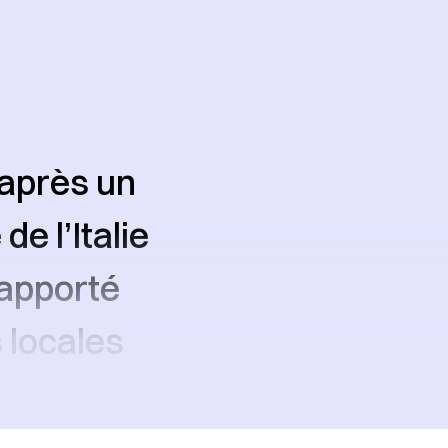
 après un
e l’Italie
rapporté
s locales