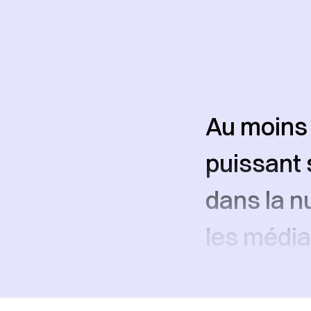
Au moins 
puissant s
dans la n
les média