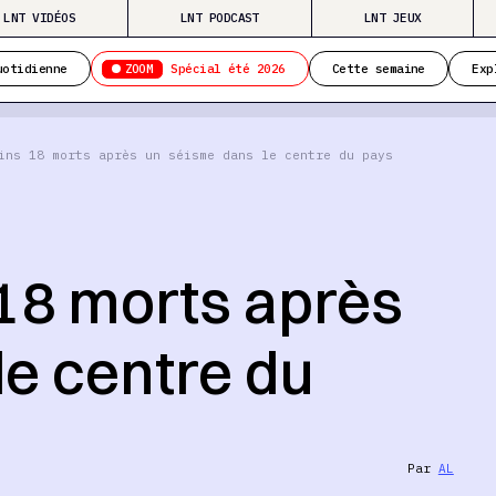
LNT VIDÉOS
LNT PODCAST
LNT JEUX
ZOOM
uotidienne
Spécial été 2026
Cette semaine
Exp
ins 18 morts après un séisme dans le centre du pays
s 18 morts après
le centre du
Par
AL