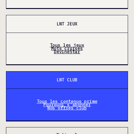
LNT JEUX
Tous les jeux
Mots croisés
DevineStar
LNT CLUB
Tous les contenus prime
Pourquoi s'abonner
Nos offres club