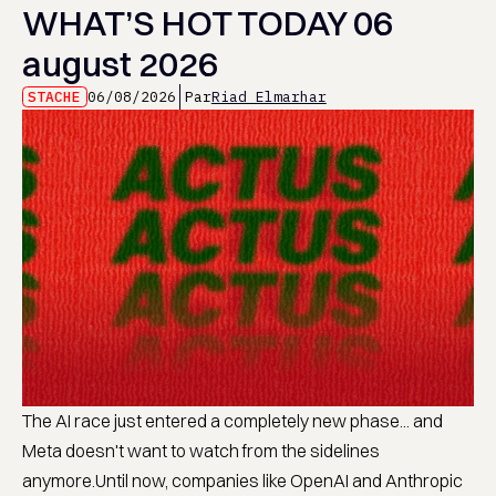
WHAT’S HOT TODAY 06
august 2026
STACHE
06/08/2026
Par
Riad Elmarhar
The AI race just entered a completely new phase... and
Meta doesn't want to watch from the sidelines
anymore.Until now, companies like OpenAI and Anthropic