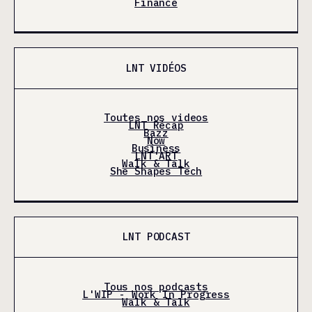
Finance
LNT VIDÉOS
Toutes nos videos
LNT Récap
Bazz
Now
Business
LNT'ART
Walk & Talk
She Shapes Tech
LNT PODCAST
Tous nos podcasts
L'WIP - Work In Progress
Walk & Talk