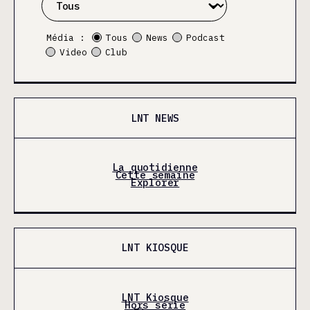
Média :
Tous
News
Podcast
Video
Club
LNT NEWS
La quotidienne
Cette semaine
Explorer
LNT KIOSQUE
LNT Kiosque
Hors série