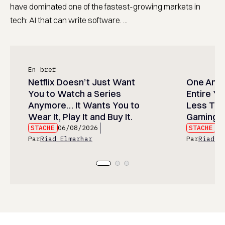
have dominated one of the fastest-growing markets in
tech: AI that can write software. ...
En bref
Netflix Doesn’t Just Want
One Anim
You to Watch a Series
Entire Y
Anymore… It Wants You to
Less Than
Wear It, Play It and Buy It.
Gaming P
STACHE
06/08/2026
STACHE
06
Par
Riad Elmarhar
Par
Riad E