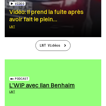
VIDEO
Vidéo: Il prend la fuite après
avoir fait le plein…
LNT
LNT Vidéos
PODCAST
L’WIP avec Ilan Benhaim
LNT