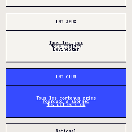
LNT JEUX
Tous les jeux
Mots croisés
DevineStar
LNT CLUB
Tous les contenus prime
Pourquoi s'abonner
Nos offres club
National