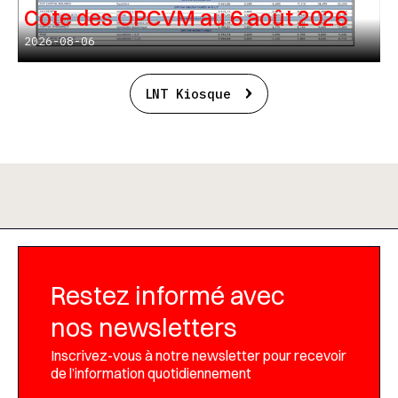
Cote des OPCVM au 6 août 2026
2026-08-06
LNT Kiosque
Restez informé avec
nos newsletters
Inscrivez-vous à notre newsletter pour recevoir
de l’information quotidiennement