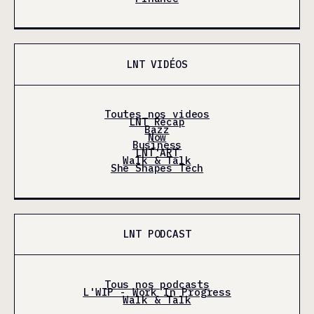
LNT VIDÉOS
Toutes nos videos
LNT Récap
Bazz
Now
Business
LNT'ART
Walk & Talk
She Shapes Tech
LNT PODCAST
Tous nos podcasts
L'WIP - Work In Progress
Walk & Talk