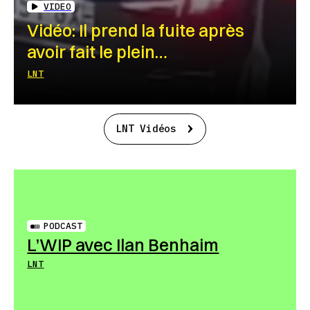
VIDEO
Vidéo: Il prend la fuite après
avoir fait le plein…
LNT
LNT Vidéos
PODCAST
L’WIP avec Ilan Benhaim
LNT