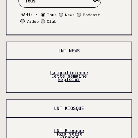
Média :
Tous
News
Podcast
Video
Club
LNT NEWS
La quotidienne
Cette semaine
Explorer
LNT KIOSQUE
LNT Kiosque
Hors série
Finance