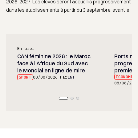
2026-2027. Les élèves seront accueillis progressivement
dans les établissements à partir du 3 septembre, avant le
...
En bref
CAN féminine 2026 : le Maroc
Ports mar
face à l’Afrique du Sud avec
progress
le Mondial en ligne de mire
premier 
ÉCONOMIE
SPORT
08/08/2026
Par
LNT
08/08/202