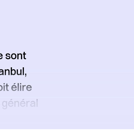
e sont
anbul,
it élire
n général