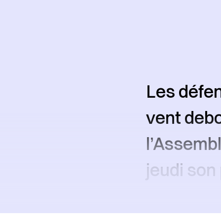
Les défen
vent debo
l’Assemblé
jeudi son