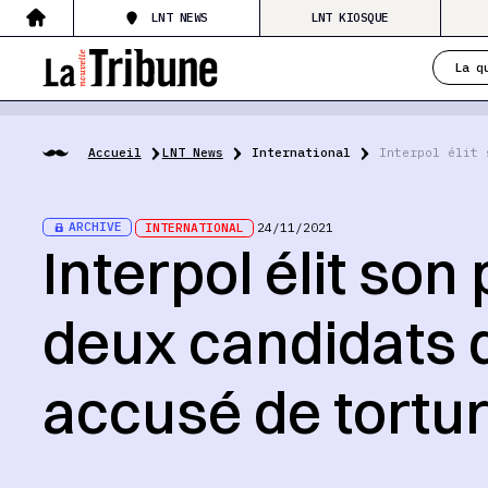
LNT NEWS
LNT KIOSQUE
La q
Accueil
LNT News
International
Interpol élit 
ARCHIVE
INTERNATIONAL
24/11/2021
Interpol élit son
deux candidats d
accusé de tortu