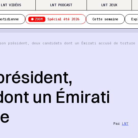
LNT VIDÉOS
LNT PODCAST
LNT JEUX
ZOOM
uotidienne
Spécial été 2026
Cette semaine
Exp
son président, deux candidats dont un Émirati accusé de torture
 président,
ont un Émirati
re
Par
LNT