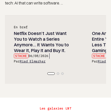
tech: AI that can write software. ...
En bref
Netflix Doesn’t Just Want
One Anim
You to Watch a Series
Entire Y
Anymore… It Wants You to
Less Than
Wear It, Play It and Buy It.
Gaming P
STACHE
06/08/2026
STACHE
06
Par
Riad Elmarhar
Par
Riad E
Les galaxies LNT