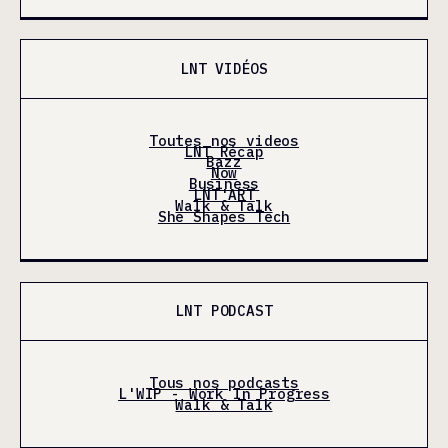
LNT VIDÉOS
Toutes nos videos
LNT Récap
Bazz
Now
Business
LNT'ART
Walk & Talk
She Shapes Tech
LNT PODCAST
Tous nos podcasts
L'WIP - Work In Progress
Walk & Talk