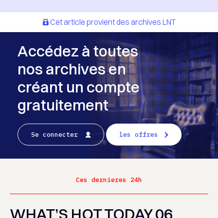
Cet article provient des archives LNT
Accédez à toutes
nos archives en
créant un compte
gratuitement
Se connecter
les offres
Ces dernieres 24h
WHAT’S HOT TODAY 06