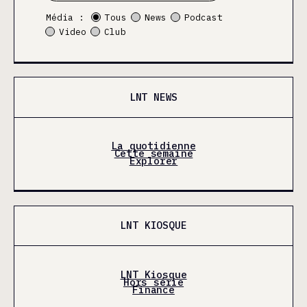
Média :
Tous
News
Podcast
Video
Club
LNT NEWS
La quotidienne
Cette semaine
Explorer
LNT KIOSQUE
LNT Kiosque
Hors série
Finance