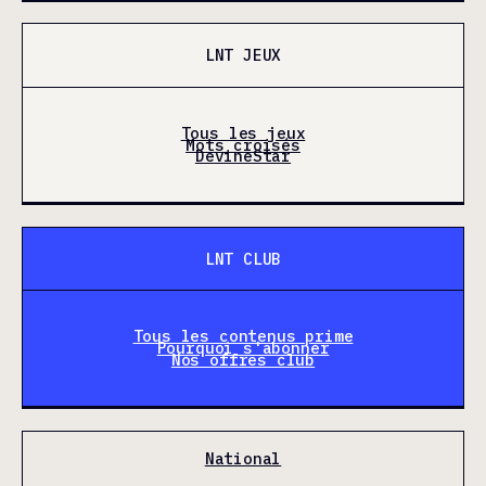
LNT JEUX
Tous les jeux
Mots croisés
DevineStar
LNT CLUB
Tous les contenus prime
Pourquoi s'abonner
Nos offres club
National