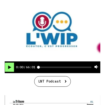
0:00
66:01
/
LNT Podcast