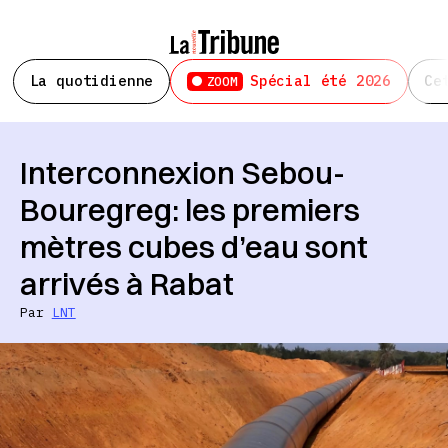
La quotidienne
Spécial été 2026
Ce
ZOOM
Interconnexion Sebou-
Bouregreg: les premiers
mètres cubes d’eau sont
arrivés à Rabat
Par
LNT