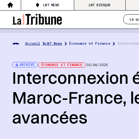
LNT NEWS
LNT KIOSQUE
La q
Accueil
LNT News
Économie et Finance
Interconne
ARCHIVE
ÉCONOMIE ET FINANCE
03/04/2025
Interconnexion é
Maroc-France, le
avancées