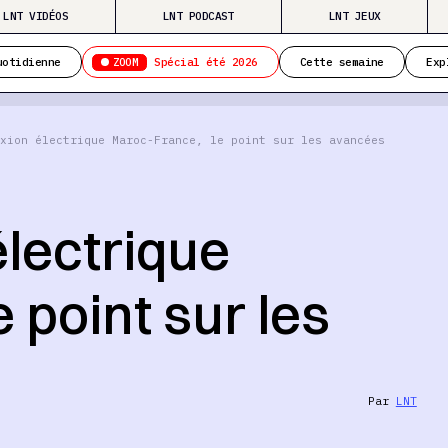
LNT VIDÉOS
LNT PODCAST
LNT JEUX
ZOOM
uotidienne
Spécial été 2026
Cette semaine
Exp
xion électrique Maroc-France, le point sur les avancées
lectrique
 point sur les
Par
LNT