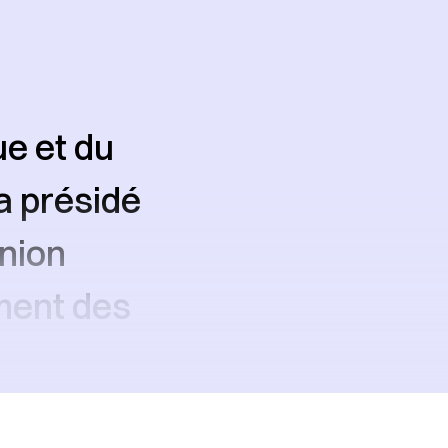
ue et du
a présidé
nion
ement des