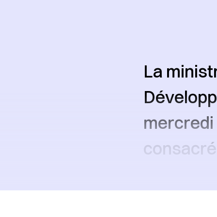
La minist
Développe
mercredi 
consacrée