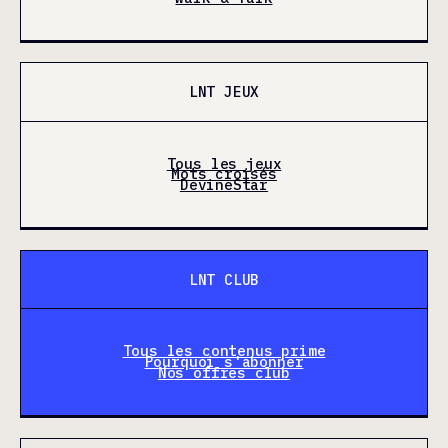
LNT JEUX
Tous les jeux
Mots croisés
DevineStar
LNT CLUB
Tous les contenus prime
Pourquoi s'abonner
Nos offres club