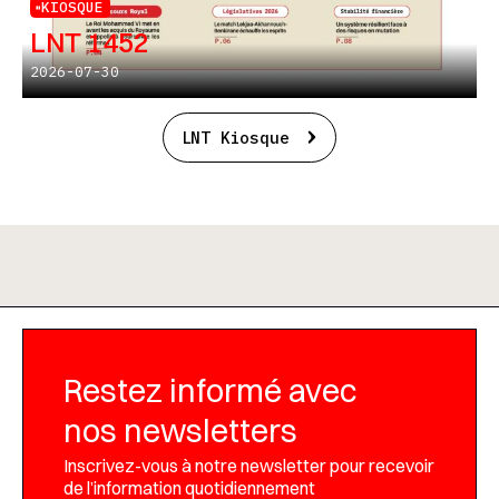
KIOSQUE
LNT 1452
2026-07-30
LNT Kiosque
Restez informé avec
nos newsletters
Inscrivez-vous à notre newsletter pour recevoir
de l’information quotidiennement