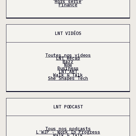
Hors série
Finance
LNT VIDÉOS
Toutes nos videos
LNT Récap
Bazz
Now
Business
LNT'ART
Walk & Talk
She Shapes Tech
LNT PODCAST
Tous nos podcasts
L'WIP - Work In Progress
Walk & Talk