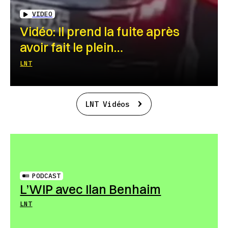
VIDEO
Vidéo: Il prend la fuite après
avoir fait le plein…
LNT
LNT Vidéos
PODCAST
L’WIP avec Ilan Benhaim
LNT