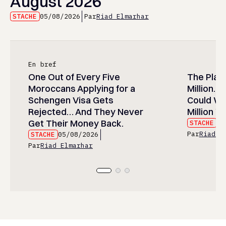
August 2026
STACHE
05/08/2026
Par
Riad Elmarhar
En bref
One Out of Every Five
The Play
Moroccans Applying for a
Million…
Schengen Visa Gets
Could Wa
Rejected… And They Never
Million Wi
Get Their Money Back.
STACHE
05
Par
Riad E
STACHE
05/08/2026
Par
Riad Elmarhar