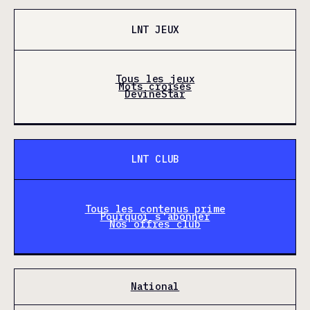
LNT JEUX
Tous les jeux
Mots croisés
DevineStar
LNT CLUB
Tous les contenus prime
Pourquoi s'abonner
Nos offres club
National