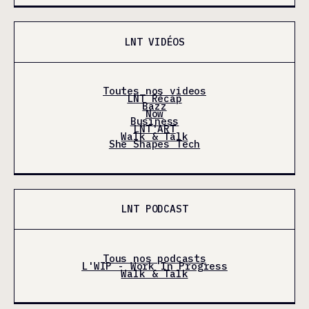
LNT VIDÉOS
Toutes nos videos
LNT Récap
Bazz
Now
Business
LNT'ART
Walk & Talk
She Shapes Tech
LNT PODCAST
Tous nos podcasts
L'WIP - Work In Progress
Walk & Talk