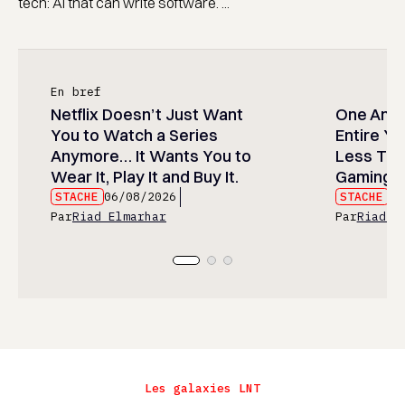
tech: AI that can write software. ...
En bref
Netflix Doesn’t Just Want
One Anim
You to Watch a Series
Entire Y
Anymore… It Wants You to
Less Than
Wear It, Play It and Buy It.
Gaming P
STACHE
06/08/2026
STACHE
06
Par
Riad Elmarhar
Par
Riad E
Les galaxies LNT