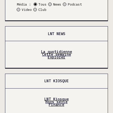
Média :
Tous
News
Podcast
Video
Club
LNT NEWS
La quotidienne
Cette semaine
Explorer
LNT KIOSQUE
LNT Kiosque
Hors série
Finance