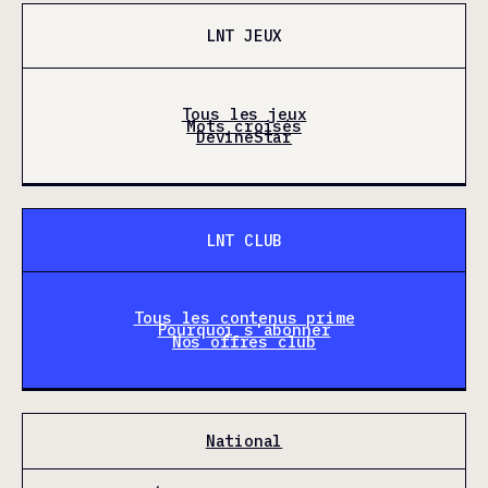
LNT JEUX
Tous les jeux
Mots croisés
DevineStar
LNT CLUB
Tous les contenus prime
Pourquoi s'abonner
Nos offres club
National