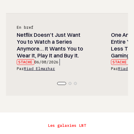
En bref
Netflix Doesn’t Just Want
One Anim
You to Watch a Series
Entire Y
Anymore… It Wants You to
Less Than
Wear It, Play It and Buy It.
Gaming P
STACHE
06/08/2026
STACHE
06
Par
Riad Elmarhar
Par
Riad E
Les galaxies LNT