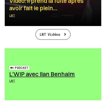
Vidéo: Il prend la fuite après
avoir fait le plein…
LNT
LNT Vidéos
PODCAST
L’WIP avec Ilan Benhaim
LNT