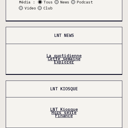
Média :
Tous
News
Podcast
Video
Club
LNT NEWS
La quotidienne
Cette semaine
Explorer
LNT KIOSQUE
LNT Kiosque
Hors série
Finance