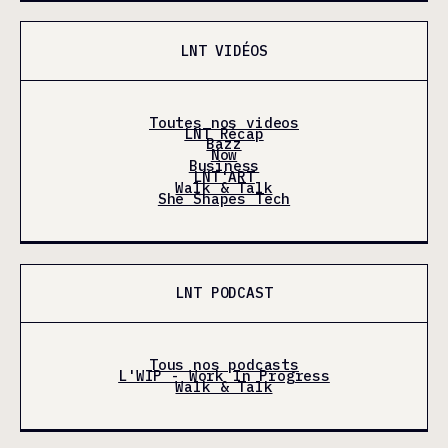
LNT VIDÉOS
Toutes nos videos
LNT Récap
Bazz
Now
Business
LNT'ART
Walk & Talk
She Shapes Tech
LNT PODCAST
Tous nos podcasts
L'WIP - Work In Progress
Walk & Talk