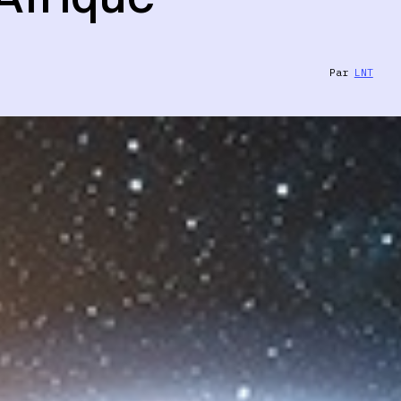
Par
LNT