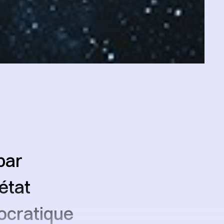
par
 état
mocratique