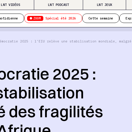
LNT VIDÉOS
LNT PODCAST
LNT JEUX
ZOOM
uotidienne
Spécial été 2026
Cette semaine
Exp
émocratie 2025 : l’EIU relève une stabilisation mondiale, malgré
ocratie 2025 :
stabilisation
 des fragilités
Afrique