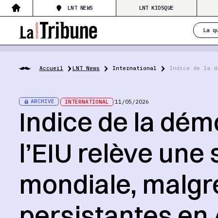
LNT NEWS
LNT KIOSQUE
La q
Accueil
LNT News
International
Indice de la d
ARCHIVE
INTERNATIONAL
11/05/2026
Indice de la dém
l’EIU relève une 
mondiale, malgré
persistantes en 