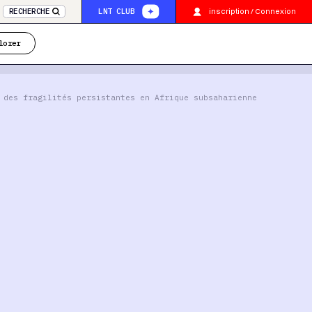
inscription / Connexion
RECHERCHE
LNT CLUB
lorer
 des fragilités persistantes en Afrique subsaharienne