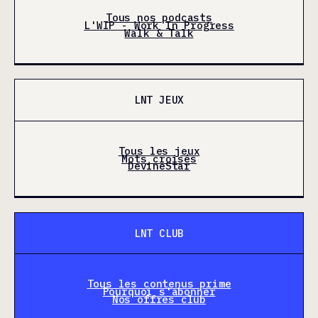
Tous nos podcasts
L'WIP - Work In Progress
Walk & Talk
LNT JEUX
Tous les jeux
Mots croisés
DevineStar
LNT CLUB
Tous les contenus prime
Pourquoi s'abonner
Nos offres club