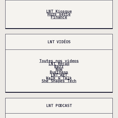
LNT Kiosque
Hors série
Finance
LNT VIDÉOS
Toutes nos videos
LNT Récap
Bazz
Now
Business
LNT'ART
Walk & Talk
She Shapes Tech
LNT PODCAST