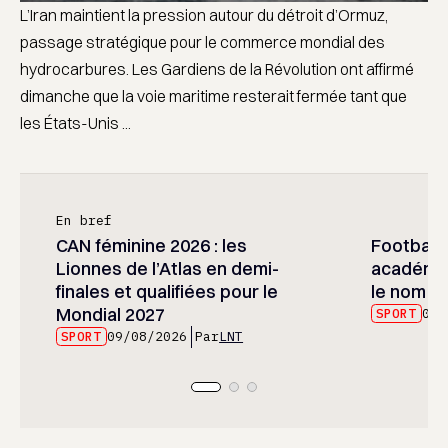
L’Iran maintient la pression autour du détroit d’Ormuz,
passage stratégique pour le commerce mondial des
hydrocarbures. Les Gardiens de la Révolution ont affirmé
dimanche que la voie maritime resterait fermée tant que
les États-Unis ...
En bref
CAN féminine 2026 : les
Football :
Lionnes de l’Atlas en demi-
académie
finales et qualifiées pour le
le nom d
Mondial 2027
SPORT
09/
SPORT
09/08/2026
Par
LNT