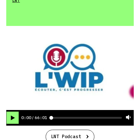
LNT
0:00
66:01
/
LNT Podcast