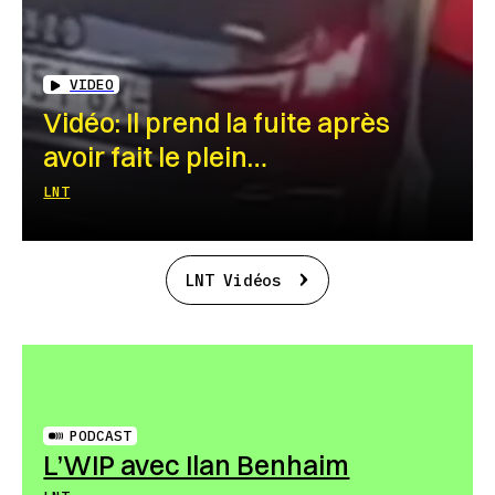
VIDEO
Vidéo: Il prend la fuite après
avoir fait le plein…
LNT
LNT Vidéos
PODCAST
L’WIP avec Ilan Benhaim