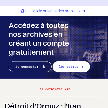
Cet article provient des archives LNT
Accédez à toutes
nos archives en
créant un compte
gratuitement
Se connecter
les offres
Ces dernieres 24h
Détroit d’Ormuz : l’Iran