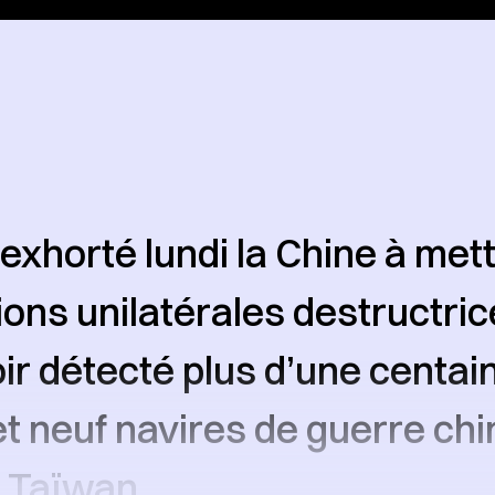
exhorté lundi la Chine à mettr
ions unilatérales destructric
ir détecté plus d’une centai
et neuf navires de guerre chi
e Taïwan