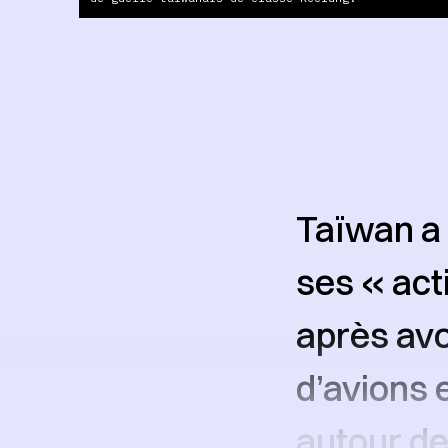
Taïwan a 
ses « act
après avo
d’avions 
autour d