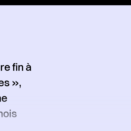
e fin à
es »,
ne
nois