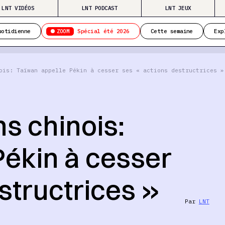
LNT VIDÉOS
LNT PODCAST
LNT JEUX
ZOOM
uotidienne
Spécial été 2026
Cette semaine
Exp
ois: Taïwan appelle Pékin à cesser ses « actions destructrices »
ns chinois:
Pékin à cesser
structrices »
Par
LNT