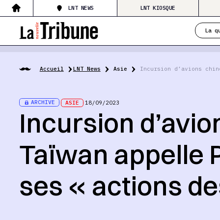
LNT NEWS
LNT KIOSQUE
La q
Accueil
LNT News
Asie
Incursion d’avions chin
ARCHIVE
ASIE
18/09/2023
Incursion d’avio
Taïwan appelle 
ses « actions de