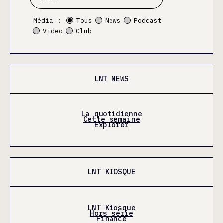
Média :
Tous
News
Podcast
Video
Club
LNT NEWS
La quotidienne
Cette semaine
Explorer
LNT KIOSQUE
LNT Kiosque
Hors série
Finance