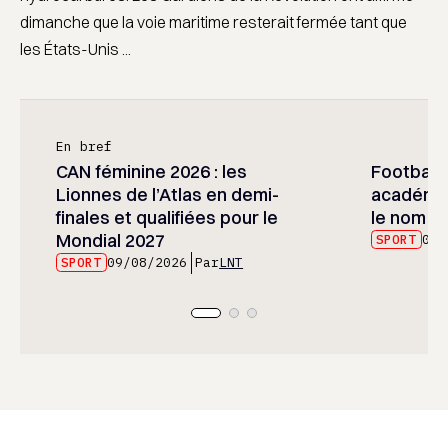
dimanche que la voie maritime resterait fermée tant que
les États-Unis ...
En bref
CAN féminine 2026 : les
Football :
Lionnes de l’Atlas en demi-
académie
finales et qualifiées pour le
le nom d
Mondial 2027
SPORT
09/
SPORT
09/08/2026
Par
LNT