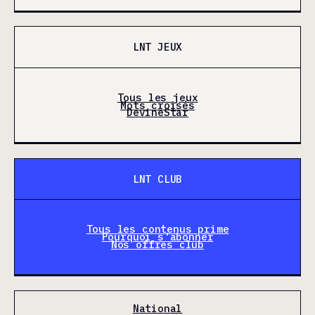
LNT JEUX
Tous les jeux
Mots croisés
DevineStar
LNT CLUB
Tous les contenus prime
Pourquoi s'abonner
Nos offres club
National