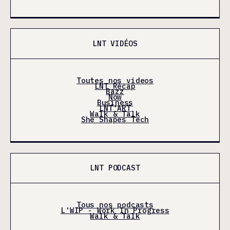
LNT VIDÉOS
Toutes nos videos
LNT Récap
Bazz
Now
Business
LNT'ART
Walk & Talk
She Shapes Tech
LNT PODCAST
Tous nos podcasts
L'WIP - Work In Progress
Walk & Talk