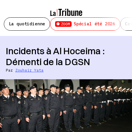
La quotidienne
Spécial été 2026
Ce
ZOOM
Incidents à Al Hoceima :
Démenti de la DGSN
Par
Zouhair Yata