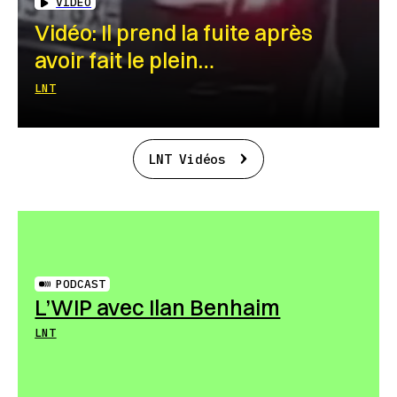
VIDEO
Vidéo: Il prend la fuite après
avoir fait le plein…
LNT
LNT Vidéos
PODCAST
L’WIP avec Ilan Benhaim
LNT