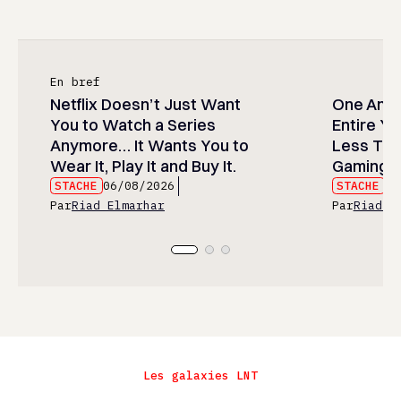
En bref
Netflix Doesn’t Just Want
One Anim
You to Watch a Series
Entire Y
Anymore… It Wants You to
Less Than
Wear It, Play It and Buy It.
Gaming P
STACHE
06/08/2026
STACHE
06
Par
Riad Elmarhar
Par
Riad E
Les galaxies LNT