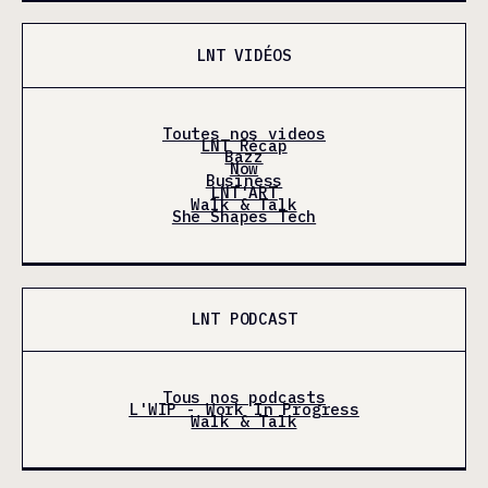
LNT VIDÉOS
Toutes nos videos
LNT Récap
Bazz
Now
Business
LNT'ART
Walk & Talk
She Shapes Tech
LNT PODCAST
Tous nos podcasts
L'WIP - Work In Progress
Walk & Talk