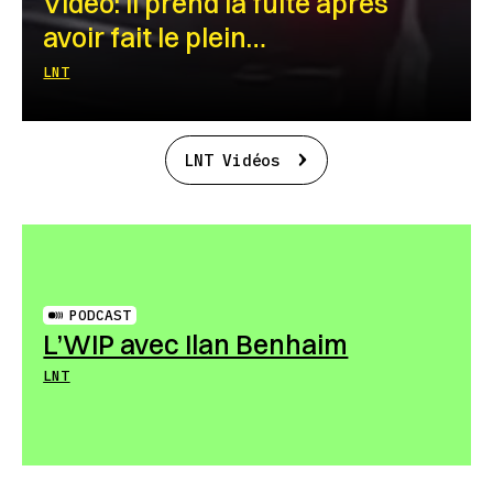
Vidéo: Il prend la fuite après
avoir fait le plein…
LNT
LNT Vidéos
PODCAST
L’WIP avec Ilan Benhaim
LNT