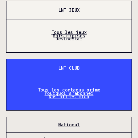
LNT JEUX
Tous les jeux
Mots croisés
DevineStar
LNT CLUB
Tous les contenus prime
Pourquoi s'abonner
Nos offres club
National