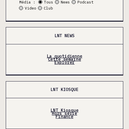
Média :
Tous
News
Podcast
Video
Club
LNT NEWS
La quotidienne
Cette semaine
Explorer
LNT KIOSQUE
LNT Kiosque
Hors série
Finance