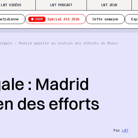
LNT VIDÉOS
LNT PODCAST
LNT JEUX
ZOOM
uotidienne
Spécial été 2026
Cette semaine
Exp
légale : Madrid appelle au soutien des efforts du Maroc
gale : Madrid
en des efforts
Par
LNT