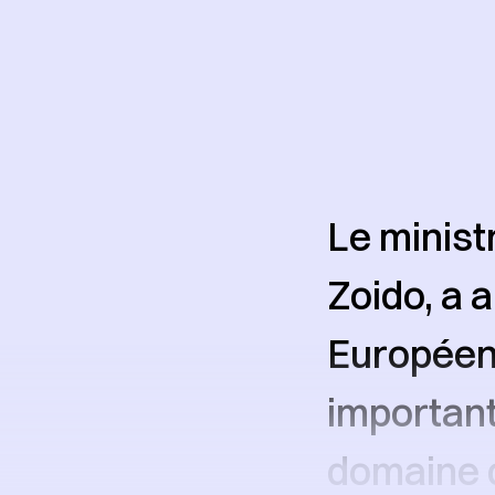
Le minist
Zoido, a a
Européenn
important
domaine d