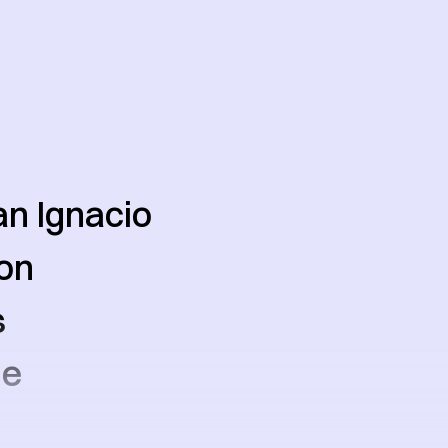
an Ignacio
ion
s
le