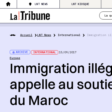
LNT NEWS
LNT KIOSQUE
La q
Accueil
LNT News
International
Immigration il
ARCHIVE
INTERNATIONAL
15/09/2017
Europe
Immigration illé
appelle au souti
du Maroc