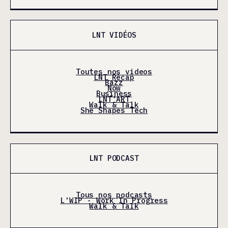
LNT VIDÉOS
Toutes nos videos
LNT Récap
Bazz
Now
Business
LNT'ART
Walk & Talk
She Shapes Tech
LNT PODCAST
Tous nos podcasts
L'WIP - Work In Progress
Walk & Talk