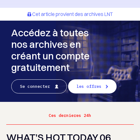
Cet article provient des archives LNT
Accédez à toutes
nos archives en
créant un compte
gratuitement
Se connecter
les offres
Ces dernieres 24h
WHAT’S HOT TODAY 06