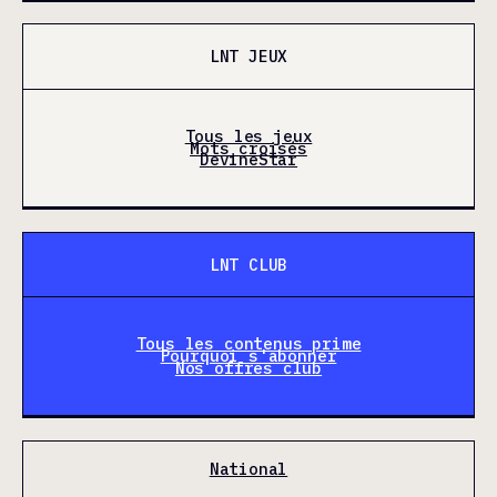
LNT JEUX
Tous les jeux
Mots croisés
DevineStar
LNT CLUB
Tous les contenus prime
Pourquoi s'abonner
Nos offres club
National