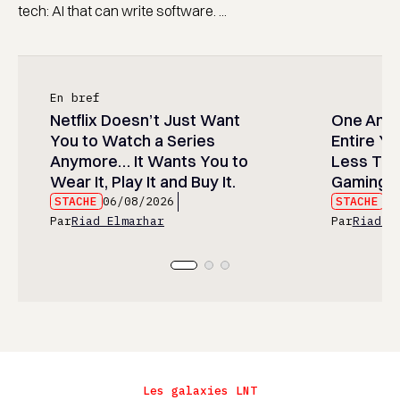
tech: AI that can write software. ...
En bref
Netflix Doesn’t Just Want
One Anim
You to Watch a Series
Entire Y
Anymore… It Wants You to
Less Than
Wear It, Play It and Buy It.
Gaming P
STACHE
06/08/2026
STACHE
06
Par
Riad Elmarhar
Par
Riad E
Les galaxies LNT