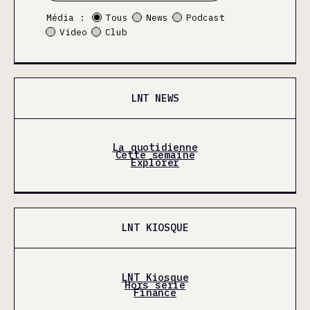
Média :
Tous
News
Podcast
Video
Club
LNT NEWS
La quotidienne
Cette semaine
Explorer
LNT KIOSQUE
LNT Kiosque
Hors série
Finance