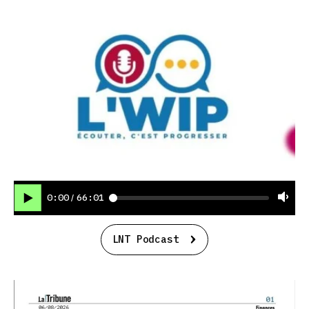
0:00
66:01
/
LNT Podcast