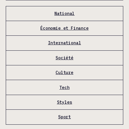
National
Économie et Finance
International
Société
Culture
Tech
Styles
Sport