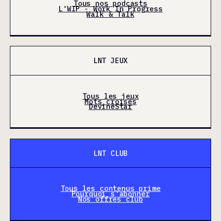
Tous nos podcasts
L'WIP - Work In Progress
Walk & Talk
LNT JEUX
Tous les jeux
Mots croisés
DevineStar
LNT CLUB
Tous les contenus prime
Pourquoi s'abonner
Nos offres club