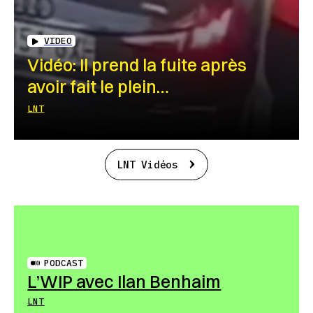
VIDEO
Vidéo: Il prend la fuite après
avoir fait le plein…
LNT
LNT Vidéos
PODCAST
L’WIP avec Ilan Benhaim
LNT