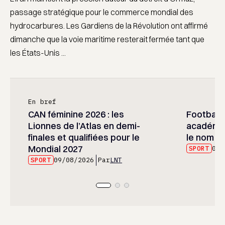
passage stratégique pour le commerce mondial des
hydrocarbures. Les Gardiens de la Révolution ont affirmé
dimanche que la voie maritime resterait fermée tant que
les États-Unis ...
En bref
CAN féminine 2026 : les
Football :
Lionnes de l’Atlas en demi-
académie
finales et qualifiées pour le
le nom d
Mondial 2027
SPORT
09/
SPORT
09/08/2026
Par
LNT