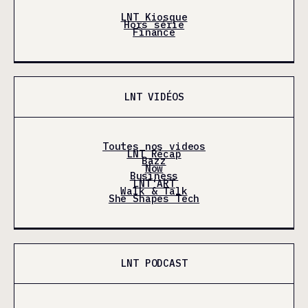
LNT Kiosque
Hors série
Finance
LNT VIDÉOS
Toutes nos videos
LNT Récap
Bazz
Now
Business
LNT'ART
Walk & Talk
She Shapes Tech
LNT PODCAST