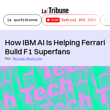
La quotidienne
Spécial été 2026
Ce
ZOOM
How IBM AI Is Helping Ferrari
Build F1 Superfans
Par
Mariam Mouhsine