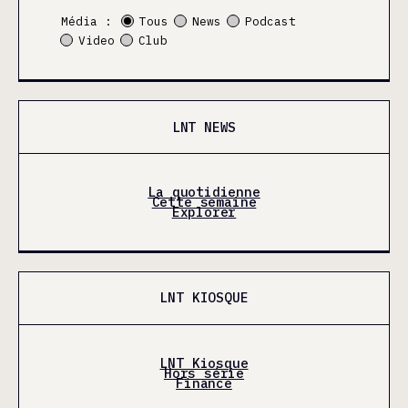
Média :
Tous
News
Podcast
Video
Club
LNT NEWS
La quotidienne
Cette semaine
Explorer
LNT KIOSQUE
LNT Kiosque
Hors série
Finance