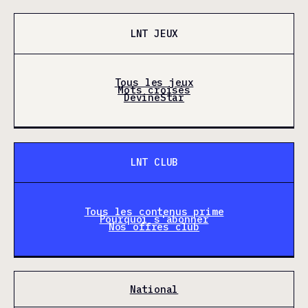
LNT JEUX
Tous les jeux
Mots croisés
DevineStar
LNT CLUB
Tous les contenus prime
Pourquoi s'abonner
Nos offres club
National