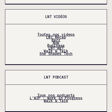
LNT VIDÉOS
Toutes nos videos
LNT Récap
Bazz
Now
Business
LNT'ART
Walk & Talk
She Shapes Tech
LNT PODCAST
Tous nos podcasts
L'WIP - Work In Progress
Walk & Talk