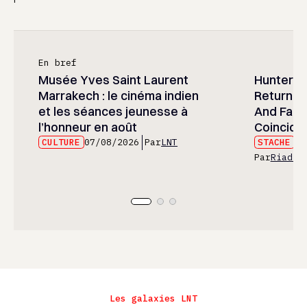
En bref
Musée Yves Saint Laurent
Hunter x 
Marrakech : le cinéma indien
Returned
et les séances jeunesse à
And Fans 
l’honneur en août
Coincide
CULTURE
07/08/2026
Par
LNT
STACHE
07
Par
Riad E
Les galaxies LNT